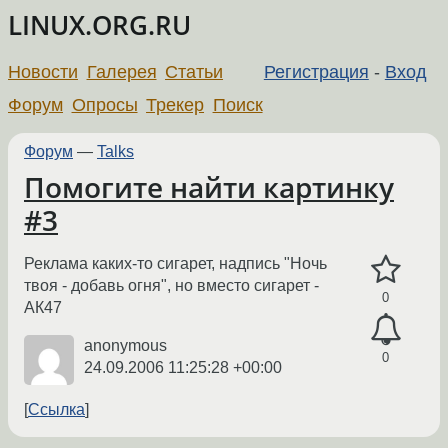
LINUX.ORG.RU
Новости
Галерея
Статьи
Регистрация
-
Вход
Форум
Опросы
Трекер
Поиск
Форум
—
Talks
Помогите найти картинку
#3
Реклама каких-то сигарет, надпись "Ночь
твоя - добавь огня", но вместо сигарет -
0
АК47
anonymous
0
24.09.2006 11:25:28 +00:00
Ссылка