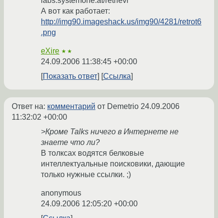
labs.systemone.at/retrievr
А вот как работает:
http://img90.imageshack.us/img90/4281/retrot6
.png
eXire
★★
24.09.2006 11:38:45 +00:00
Показать ответ
Ссылка
Ответ на:
комментарий
от Demetrio
24.09.2006
11:32:02 +00:00
>Кроме Talks ничего в Интернете не
знаете что ли?
В толксах водятся белковые
интеллектуальные поисковики, дающие
только нужные ссылки. ;)
anonymous
24.09.2006 12:05:20 +00:00