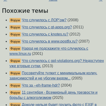
Похожие темы
Что случилось с ЛОР'ом?
(2008)
Форум
Что случилось с qt-apps.org?
(2011)
Форум
Что случилось с knotes.ru?
(2012)
Форум
Что случилось в www.postfix.ru?
(2007)
Форум
Народ не подскажите что случилось c
Форум
www.linux.ru
(2001)
Что случилось с gpl-violations.org? Недоступен
Форум
уже вторые сутки.
(2013)
Посоветуйте тулкит с минимальным колич.
Форум
зависимостей и не убогим видом...
(2005)
Что за --eh-frame-hdr?
(2004)
Форум
11 сентября - Всемирный день трезвости и
Форум
борьбы с алкоголизмом
(2025)
Доколе нельзя будет грузить фото с EXIF в
Форум