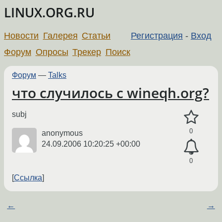
LINUX.ORG.RU
Новости
Галерея
Статьи
Регистрация
-
Вход
Форум
Опросы
Трекер
Поиск
Форум
—
Talks
что случилось с wineqh.org?
subj
0
anonymous
24.09.2006 10:20:25 +00:00
0
Ссылка
←
→