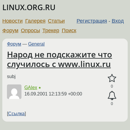
LINUX.ORG.RU
Новости
Галерея
Статьи
Регистрация
-
Вход
Форум
Опросы
Трекер
Поиск
Форум
—
General
Народ не подскажите что
случилось c www.linux.ru
subj
0
GAlex
★
16.09.2001 12:13:59 +00:00
0
Ссылка
←
→