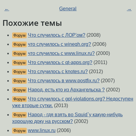
←
General
→
Похожие темы
Что случилось с ЛОР'ом?
(2008)
Форум
что случилось с wineqh.org?
(2006)
Форум
что случилось с www.linux.ru?
(2000)
Форум
Что случилось с qt-apps.org?
(2011)
Форум
Что случилось с knotes.ru?
(2012)
Форум
Что случилось в www.postfix.ru?
(2007)
Форум
Народ, есть кто из Архангельска ?
(2002)
Форум
Что случилось с gpl-violations.org? Недоступен
Форум
уже вторые сутки.
(2013)
Народ - гдя взять во Squid`у какую-нибудь
Форум
хорошую доку на русском?
(2002)
www.linux.ru
(2006)
Форум