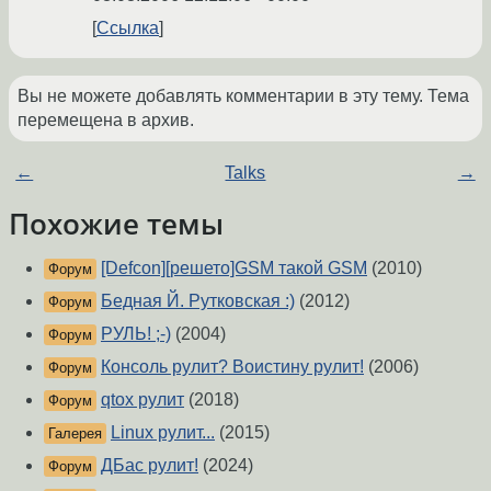
Ссылка
Вы не можете добавлять комментарии в эту тему. Тема
перемещена в архив.
←
Talks
→
Похожие темы
[Defcon][решето]GSM такой GSM
(2010)
Форум
Бедная Й. Рутковская :)
(2012)
Форум
РУЛЬ! ;-)
(2004)
Форум
Консоль рулит? Воистину рулит!
(2006)
Форум
qtox рулит
(2018)
Форум
Linux рулит...
(2015)
Галерея
ДБас рулит!
(2024)
Форум