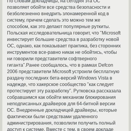
По словам докладчицы, на сегодня эта ОС
позволяет обойти все средства безопасности и
безболезненно внедрить злонамеренной код в
систему, причем сделать это можно тем же
способом, как это делают популярные руткиты.
Польская исследовательница говорит, что "Microsoft
инвестирует большие средства в разработку новой
ОС, однако, как показывает практика, без сторонних
инструментов все-равно никак не обойтись, чтобы
ни говорили представители софтверного
гиганта".Ранее сообщалось, что в рамках Defcon
2006 представители Microsoft устроили бесплатную
раздачу последних бета-версий Windows Vista в
надежде, что хакерское сообщество "как следует
протестирует эту разработку". Рутковска рассказала
собравшимся как обойти механизм блокирования
неподписанных драйверов для 64-битной версии
ОС. Внедренные докладчицей драйверы, которые
фактически были средствами удаленного
администрирования, позволили получить полный
доступ к системе. Вместе с тем, в своем докладе