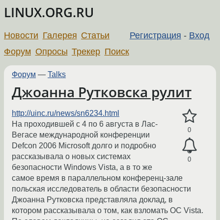
LINUX.ORG.RU
Новости
Галерея
Статьи
Регистрация
-
Вход
Форум
Опросы
Трекер
Поиск
Форум
—
Talks
Джоанна Рутковска рулит
http://uinc.ru/news/sn6234.html
На проходившей с 4 по 6 августа в Лас-
0
Вегасе международной конференции
Defcon 2006 Microsoft долго и подробно
рассказывала о новых системах
0
безопасности Windows Vista, а в то же
самое время в параллельном конференц-зале
польская исследователь в области безопасности
Джоанна Рутковска представляла доклад, в
котором рассказывала о том, как взломать ОС Vista.