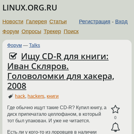
LINUX.ORG.RU
Новости
Галерея
Статьи
Регистрация
-
Вход
Форум
Опросы
Трекер
Поиск
Форум
—
Talks
Ищу CD-R для книги:
Иван Скляров.
Головоломки для хакера,
2008
hack
,
hackers
,
книги
Где обычно ищут такие CD-R? Купил книгу, а
диск припечатало целлофаном, в который
0
тот был упакован. И уже не читается.
Есть ли у кого-то из лоровцев в наличии