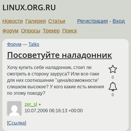
LINUX.ORG.RU
Новости
Галерея
Статьи
Регистрация
-
Вход
Форум
Опросы
Трекер
Поиск
Форум
—
Talks
Посоветуйте наладонник
Хочу купить себе наладонник, стоит ли
смотреть в сторону зауруса? Или все-таки
0
для них соотношение "цена/возможности"
слишком высокое? У кого какие есть мнения
по этому поводу?
0
zer_sl
★
10.07.2006 06:16:13 +00:00
Ссылка