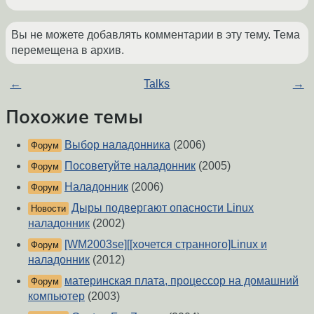
Вы не можете добавлять комментарии в эту тему. Тема
перемещена в архив.
←
Talks
→
Похожие темы
Выбор наладонника
(2006)
Форум
Посоветуйте наладонник
(2005)
Форум
Наладонник
(2006)
Форум
Дыры подвергают опасности Linux
Новости
наладонник
(2002)
[WM2003se][[хочется странного]Linux и
Форум
наладонник
(2012)
материнская плата, процессор на домашний
Форум
компьютер
(2003)