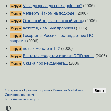
Vista дозрела до dock applet-ов?
(2006)
Форум
Четвёртый гном на подходе!
(2006)
Форум
Открытый код как опасный метод
(2006)
Форум
Кажется, Лем был пророком
(2006)
Форум
Госорганы России: нестандартное ПО
Форум
запретят
(2006)
новый монстр в ТГУ
(2006)
Форум
В штатах солдатам вживят RFID чипы.
(2006)
Форум
Сказка про неудачнега...
(2006)
Форум
О Сервере
-
Правила форума
-
Разметка Markdown
Вверх
Сообщить об ошибке
https://www.linux.org.ru/