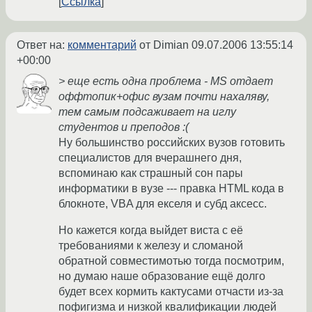
Ссылка
Ответ на:
комментарий
от Dimian
09.07.2006 13:55:14
+00:00
> еще есть одна проблема - MS отдает
оффтопик+офис вузам почти нахаляву,
тем самым подсаживает на иглу
студентов и преподов :(
Ну большинство российских вузов готовить
специалистов для вчерашнего дня,
вспоминаю как страшный сон пары
информатики в вузе --- правка HTML кода в
блокноте, VBA для екселя и субд аксесс.
Но кажется когда выйдет виста с её
требованиями к железу и сломаной
обратной совместимотью тогда посмотрим,
но думаю наше образование ещё долго
будет всех кормить кактусами отчасти из-за
пофигизма и низкой квалификации людей