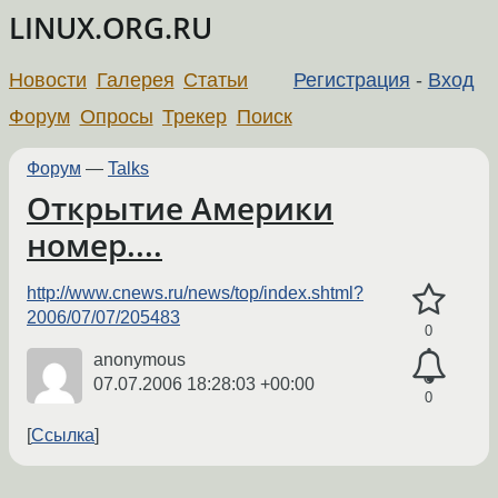
LINUX.ORG.RU
Новости
Галерея
Статьи
Регистрация
-
Вход
Форум
Опросы
Трекер
Поиск
Форум
—
Talks
Открытие Америки
номер....
http://www.cnews.ru/news/top/index.shtml?
2006/07/07/205483
0
anonymous
07.07.2006 18:28:03 +00:00
0
Ссылка
←
→