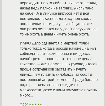
переходить на что либо отличное от венды,
назад ведь палкой не загонишь(испытано
на себе). А в линуксе вирусов нет и вся
деятельность касперского псу под хвост,
анологичная позиция у эникейщиков все
они резко остаются не у дел, переучиваться
то не охота а деньги иметь очень охота.
ИМХО Дело сдвинется с мёртвой точки
только тогда когда в россии наконец начнут
соблюдать авторские права и виндовсь
начнёт резко проигрывать в плане цена/
качество --- для нормальных руководителей
проще сотрудников заставить изучить
линукс, чем платить килобаксы за софт и
постоянный апгрейт компов. И ради бога не
надо рассказывать про скидки от
мелкософта, даже с ними получиться очень
много...
Ygor
★★★★★