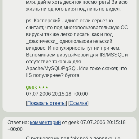
мля, дайте хоть десяток посмотреть! За всю
жизнь ни одного виря под линь не видел.
ps: Касперский - идиот, если серьезно
считает, что под многопользовательскую ОС
вирусы так же легко писать, как и под
_фактически_ однопользовательский
виндовс. И популярность тут ни при чем.
Вспоминаем вирусы/черви для IIS/MSSQL и
отсутствие таковых для
Apache/MySQL/PgSQl. Или тоже скажет, что
IIS популярнее? бугога
geek
★★★
07.07.2006 20:15:18 +00:00
Показать ответы
Ссылка
Ответ на:
комментарий
от geek
07.07.2006 20:15:18
+00:00
С рутшеллами под *nix всё в порядке, но