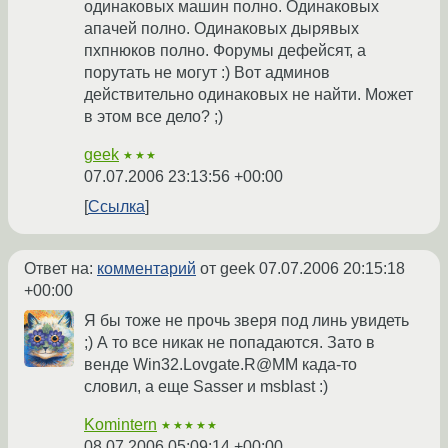
одинаковых машин полно. Одинаковых
апачей полно. Одинаковых дырявых
пхпнюков полно. Форумы дефейсят, а
порутать не могут :) Вот админов
действительно одинаковых не найти. Может
в этом все дело? ;)
geek
★★★
07.07.2006 23:13:56 +00:00
Ссылка
Ответ на:
комментарий
от geek
07.07.2006 20:15:18
+00:00
Я бы тоже не прочь зверя под линь увидеть
;) А то все никак не попадаются. Зато в
венде Win32.Lovgate.R@MM када-то
словил, а еще Sasser и msblast :)
Komintern
★★★★★
08.07.2006 05:09:14 +00:00