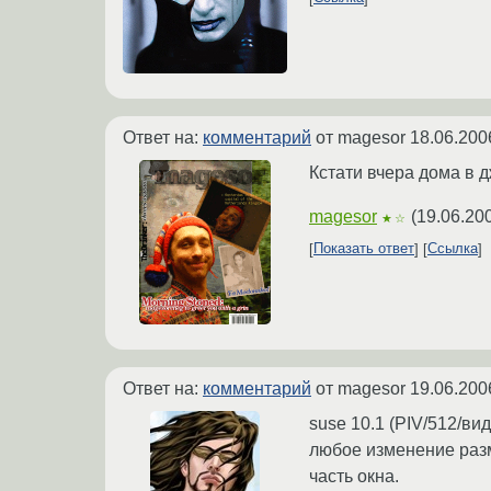
Ответ на:
комментарий
от magesor
18.06.200
Кстати вчера дома в д
magesor
(
19.06.20
★☆
Показать ответ
Ссылка
Ответ на:
комментарий
от magesor
19.06.200
suse 10.1 (PIV/512/вид
любое изменение разм
часть окна.