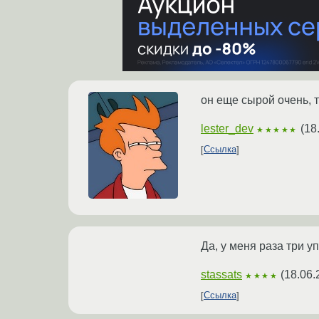
он еще сырой очень, 
lester_dev
(
18
★★★★★
Ссылка
Да, у меня раза три уп
stassats
(
18.06.
★★★★
Ссылка