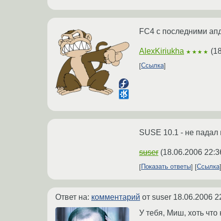
FC4 с последними апде
AlexKiriukha
(
18
★★★★
Ссылка
SUSE 10.1 - не падал 
suser
(
18.06.2006 22:3
Показать ответы
Ссылка
Ответ на:
комментарий
от suser
18.06.2006 2
У тебя, Миш, хоть что 