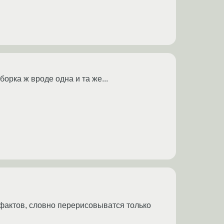
орка ж вроде одна и та же...
фактов, словно перерисовыватся только