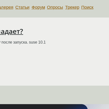
алерея
Статьи
Форум
Опросы
Трекер
Поиск
падает?
 после запуска. suse 10.1