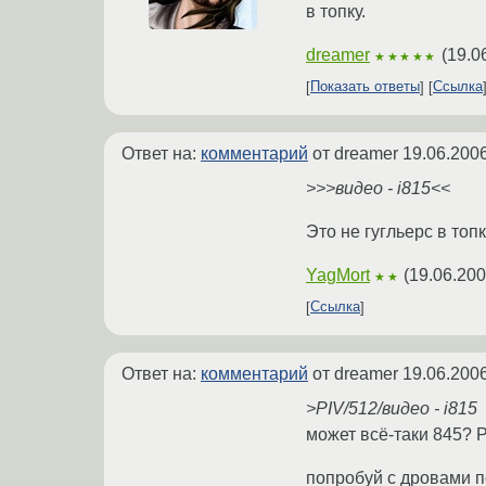
в топку.
dreamer
(
19.0
★★★★★
Показать ответы
Ссылка
Ответ на:
комментарий
от dreamer
19.06.2006
>>>видео - i815<<
Это не гугльерс в топк
YagMort
(
19.06.200
★★
Ссылка
Ответ на:
комментарий
от dreamer
19.06.2006
>PIV/512/видео - i815
может всё-таки 845? P
попробуй с дровами 