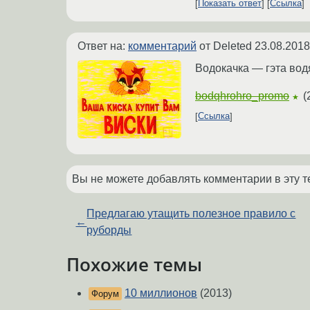
Показать ответ
Ссылка
Ответ на:
комментарий
от Deleted
23.08.2018
Водокачка — гэта водя
bodqhrohro_promo
(
★
Ссылка
Вы не можете добавлять комментарии в эту т
Предлагаю утащить полезное правило с
←
руборды
Похожие темы
10 миллионов
(2013)
Форум