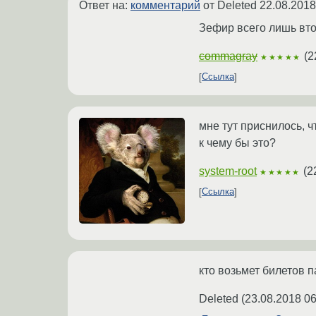
Ответ на:
комментарий
от Deleted
22.08.2018
Зефир всего лишь вто
commagray
(
2
★★★★★
Ссылка
мне тут приснилось, 
к чему бы это?
system-root
(
2
★★★★★
Ссылка
кто возьмет билетов п
Deleted
(
23.08.2018 06