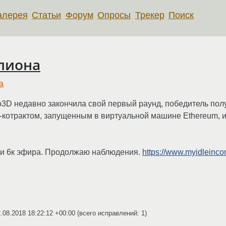
алерея
Статьи
Форум
Опросы
Трекер
Поиск
лиона
а
D недавно закончила свой первый раунд, победитель получ
т-котрактом, запущенным в виртуальной машине Ethereum, и
или 6к эфира. Продолжаю наблюдения.
https://www.myidleinco
.08.2018 18:22:12 +00:00
(всего исправлений: 1)