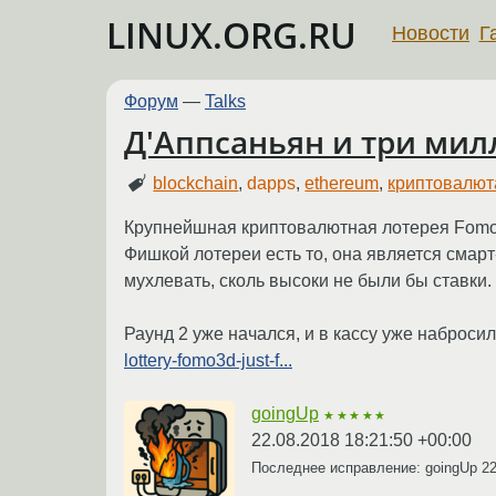
LINUX.ORG.RU
Новости
Г
Форум
—
Talks
Д'Аппсаньян и три мил
blockchain
,
dapps
,
ethereum
,
криптовалют
Крупнейшная криптовалютная лотерея Fomo3
Фишкой лотереи есть то, она является смар
мухлевать, сколь высоки не были бы ставки.
Раунд 2 уже начался, и в кассу уже наброс
lottery-fomo3d-just-f...
goingUp
★★★★★
22.08.2018 18:21:50 +00:00
Последнее исправление: goingUp
22