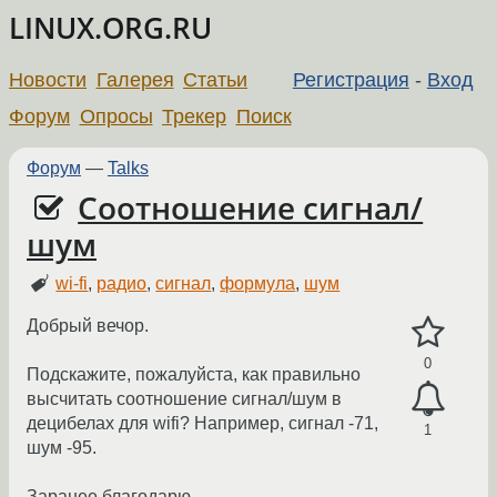
LINUX.ORG.RU
Новости
Галерея
Статьи
Регистрация
-
Вход
Форум
Опросы
Трекер
Поиск
Форум
—
Talks
Соотношение сигнал/
шум
wi-fi
,
радио
,
сигнал
,
формула
,
шум
Добрый вечор.
0
Подскажите, пожалуйста, как правильно
высчитать соотношение сигнал/шум в
децибелах для wifi? Например, сигнал -71,
1
шум -95.
Заранее благодарю.