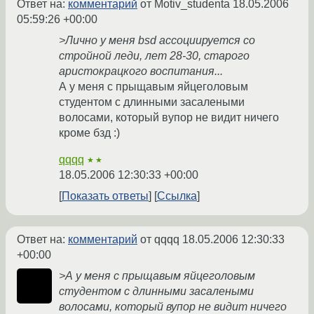
Ответ на:
комментарий
от Motiv_studenta
18.05.2006
05:59:26 +00:00
>Лично у меня bsd ассоциируется со
стройной леди, лет 28-30, старого
аристокрацкого воспитания...
А у меня с прыщавым яйцеголовым
студентом с длинными засалеными
волосами, который вупор не видит ничего
кроме бзд :)
qqqq
★★
18.05.2006 12:30:33 +00:00
Показать ответы
Ссылка
Ответ на:
комментарий
от qqqq
18.05.2006 12:30:33
+00:00
>А у меня с прыщавым яйцеголовым
студентом с длинными засалеными
волосами, который вупор не видит ничего