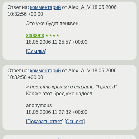
Ответ на:
комментарий
от Alex_A_V
18.05.2006
10:32:56 +00:00
Это уже будет пенквен.
stassats
★★★★
18.05.2006 11:25:57 +00:00
Ссылка
Ответ на:
комментарий
от Alex_A_V
18.05.2006
10:32:56 +00:00
> поднять крылья и сказать: "Превед"
Как же этот бред уже надоел.
anonymous
18.05.2006 11:27:32 +00:00
Показать ответ
Ссылка