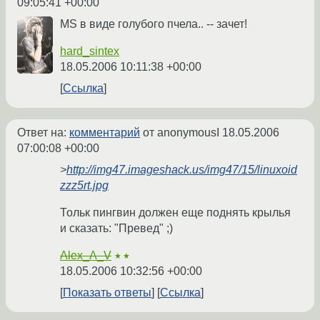
09:05:41 +00:00
MS в виде голубого пчела.. -- зачет!
hard_sintex
18.05.2006 10:11:38 +00:00
Ссылка
Ответ на:
комментарий
от anonymousI
18.05.2006
07:00:08 +00:00
>
http://img47.imageshack.us/img47/15/linuxoid
zzz5rt.jpg
Тольк пингвин должен еще поднять крылья
и сказать: "Превед" ;)
Alex_A_V
★★
18.05.2006 10:32:56 +00:00
Показать ответы
Ссылка