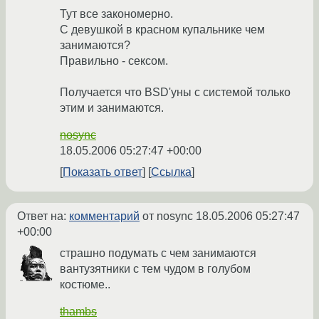
Тут все закономерно.
С девушкой в красном купальнике чем
занимаются?
Правильно - сексом.
Получается что BSD'уны с системой только
этим и занимаются.
nosync
18.05.2006 05:27:47 +00:00
Показать ответ
Ссылка
Ответ на:
комментарий
от nosync
18.05.2006 05:27:47
+00:00
страшно подумать с чем занимаются
вантузятники с тем чудом в голубом
костюме..
thambs