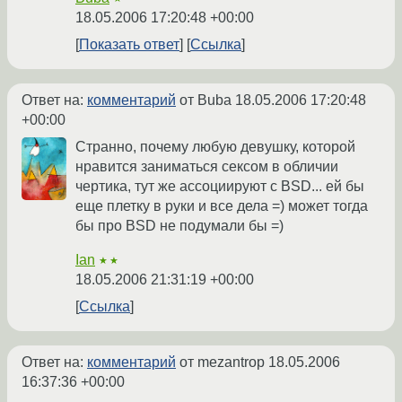
18.05.2006 17:20:48 +00:00
Показать ответ
Ссылка
Ответ на:
комментарий
от Buba
18.05.2006 17:20:48
+00:00
Странно, почему любую девушку, которой
нравится заниматься сексом в обличии
чертика, тут же ассоциируют с BSD... ей бы
еще плетку в руки и все дела =) может тогда
бы про BSD не подумали бы =)
Ian
★★
18.05.2006 21:31:19 +00:00
Ссылка
Ответ на:
комментарий
от mezantrop
18.05.2006
16:37:36 +00:00