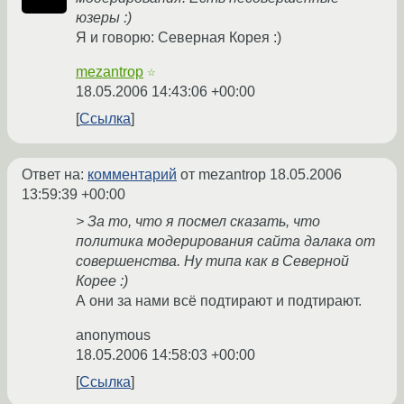
юзеры :)
Я и говорю: Северная Корея :)
mezantrop
☆
18.05.2006 14:43:06 +00:00
Ссылка
Ответ на:
комментарий
от mezantrop
18.05.2006
13:59:39 +00:00
> За то, что я посмел сказать, что
политика модерирования сайта далака от
совершенства. Ну типа как в Северной
Корее :)
А они за нами всё подтирают и подтирают.
anonymous
18.05.2006 14:58:03 +00:00
Ссылка