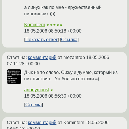
а линух как по мне - дружественный
пингвинчик ))))
Komintern
★★★★★
18.05.2006 08:50:18 +00:00
Показать ответ
Ссылка
Ответ на:
комментарий
от mezantrop
18.05.2006
07:11:28 +00:00
Дык не то слово. Сижу и думаю, который из
них пингвин... Уж больно похожи =)
anonymousI
★
18.05.2006 08:56:30 +00:00
Ссылка
Ответ на:
комментарий
от Komintern
18.05.2006
08:50:18 +00:00