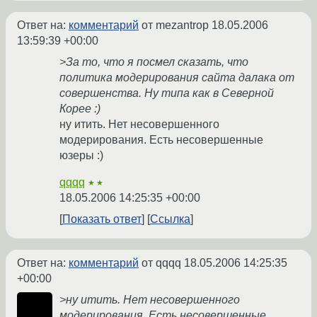
Ответ на:
комментарий
от mezantrop
18.05.2006
13:59:39 +00:00
>За то, что я посмел сказать, что
политика модерирования сайта далака от
совершенства. Ну типа как в Северной
Корее :)
ну итить. Нет несовершенного
модерирования. Есть несовершенные
юзеры :)
qqqq
★★
18.05.2006 14:25:35 +00:00
Показать ответ
Ссылка
Ответ на:
комментарий
от qqqq
18.05.2006 14:25:35
+00:00
>ну итить. Нет несовершенного
модерирования. Есть несовершенные