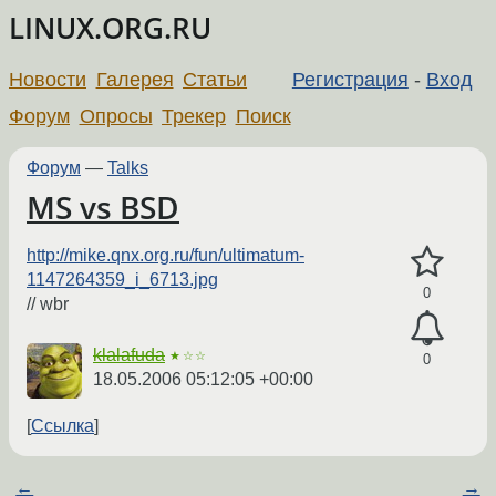
LINUX.ORG.RU
Новости
Галерея
Статьи
Регистрация
-
Вход
Форум
Опросы
Трекер
Поиск
Форум
—
Talks
MS vs BSD
http://mike.qnx.org.ru/fun/ultimatum-
1147264359_i_6713.jpg
0
// wbr
klalafuda
★☆☆
0
18.05.2006 05:12:05 +00:00
Ссылка
←
→