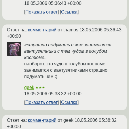
18.05.2006 05:36:43 +00:00
Показать ответ
Ссылка
Ответ на:
комментарий
от thambs
18.05.2006 05:36:43
+00:00
>страшно подумать с чем занимаются
вантузятники с тем чудом в голубом
костюме..
наоборот. это чудо в голубом костюме
занимается с вантузятниками страшно
подумать чем :)
geek
★★★
18.05.2006 05:38:32 +00:00
Показать ответ
Ссылка
Ответ на:
комментарий
от geek
18.05.2006 05:38:32
+00:00