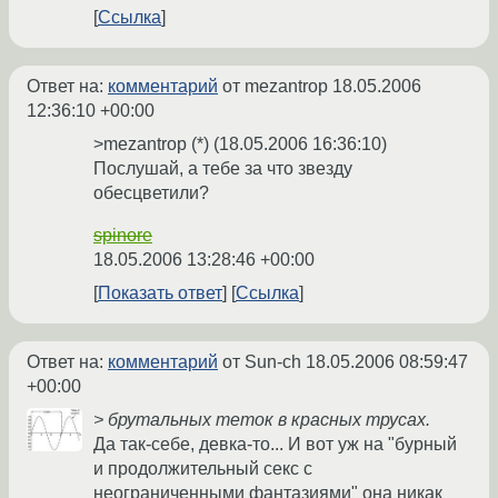
Ссылка
Ответ на:
комментарий
от mezantrop
18.05.2006
12:36:10 +00:00
>mezantrop (*) (18.05.2006 16:36:10)
Послушай, а тебе за что звезду
обесцветили?
spinore
18.05.2006 13:28:46 +00:00
Показать ответ
Ссылка
Ответ на:
комментарий
от Sun-ch
18.05.2006 08:59:47
+00:00
> брутальных теток в красных трусах.
Да так-себе, девка-то... И вот уж на "бурный
и продолжительный секс с
неограниченными фантазиями" она никак