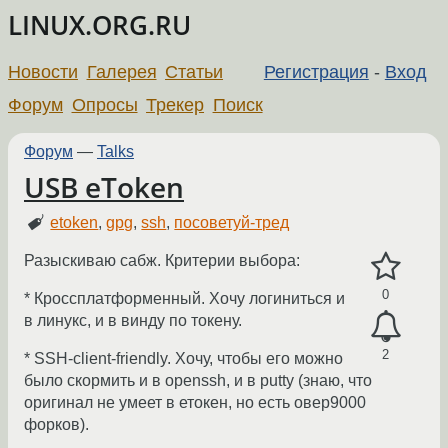
LINUX.ORG.RU
Новости
Галерея
Статьи
Регистрация
-
Вход
Форум
Опросы
Трекер
Поиск
Форум
—
Talks
USB eToken
etoken
,
gpg
,
ssh
,
посоветуй-тред
Разыскиваю сабж. Критерии выбора:
0
* Кроссплатформенный. Хочу логиниться и
в линукс, и в винду по токену.
2
* SSH-client-friendly. Хочу, чтобы его можно
было скормить и в openssh, и в putty (знаю, что
оригинал не умеет в етокен, но есть овер9000
форков).