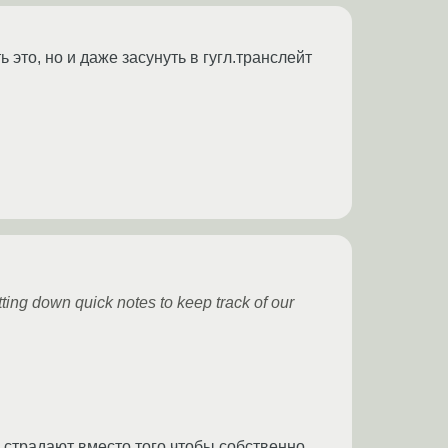
 это, но и даже засунуть в гугл.транслейт
tting down quick notes to keep track of our
ёй страдают вместо того чтобы собственно