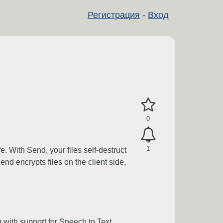
Регистрация
-
Вход
0
1
. With Send, your files self-destruct
nd encrypts files on the client side,
 with support for Speech to Text