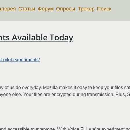
алерея
Статьи
Форум
Опросы
Трекер
Поиск
ts Available Today
t-pilot-experiments/
y of us do everyday. Mozilla makes it easy to keep your files safe
one else. Your files are encrypted during transmission. Plus, Se
d accessible to everyone. With Voice Fill, we’re experimenting