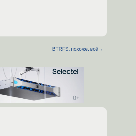
BTRFS, похоже, всё
→