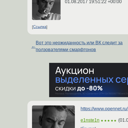
01.08.2017 19:51:22 +00:00
Ссылка
Вот это неожиданность или ВК следит за
←
ползователями смарфтонов
https://www.opennet.r
e1nste1n
(
01.
★★★★★