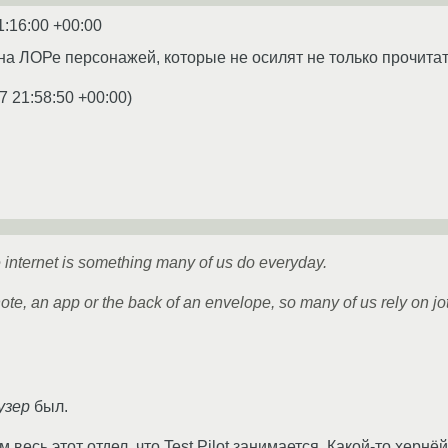
1:16:00 +00:00
 на ЛОРе персонажей, которые не осилят не только прочитать
7 21:58:50 +00:00
)
e internet is something many of us do everyday.
note, an app or the back of an envelope, so many of us rely on jo
узер
был.
м весь этот отдел, что Test Pilot занимается. Какой-то херн