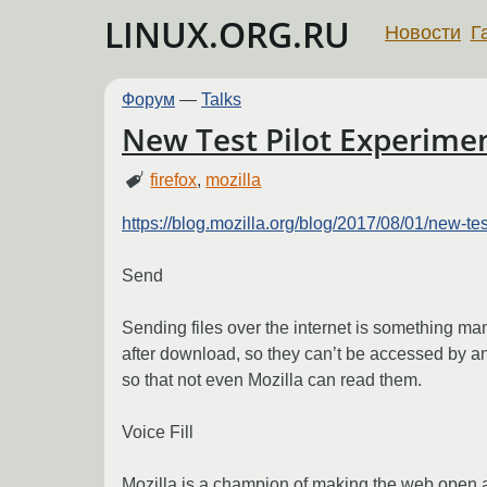
LINUX.ORG.RU
Новости
Г
Форум
—
Talks
New Test Pilot Experimen
firefox
,
mozilla
https://blog.mozilla.org/blog/2017/08/01/new-tes
Send
Sending files over the internet is something man
after download, so they can’t be accessed by any
so that not even Mozilla can read them.
Voice Fill
Mozilla is a champion of making the web open an