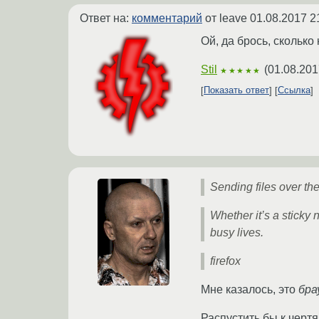
Ответ на:
комментарий
от leave
01.08.2017 2
Ой, да брось, сколько
Stil
(
01.08.201
★★★★★
Показать ответ
Ссылка
Sending files over th
Whether it’s a sticky 
busy lives.
firefox
Мне казалось, это
бра
Распустить бы к чертя