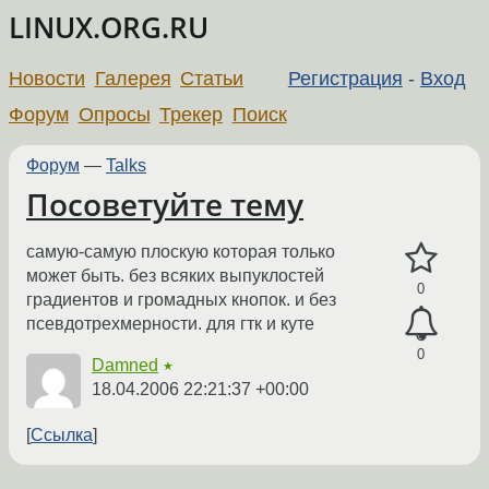
LINUX.ORG.RU
Новости
Галерея
Статьи
Регистрация
-
Вход
Форум
Опросы
Трекер
Поиск
Форум
—
Talks
Посоветуйте тему
самую-самую плоскую которая только
может быть. без всяких выпуклостей
0
градиентов и громадных кнопок. и без
псевдотрехмерности. для гтк и куте
0
Damned
★
18.04.2006 22:21:37 +00:00
Ссылка