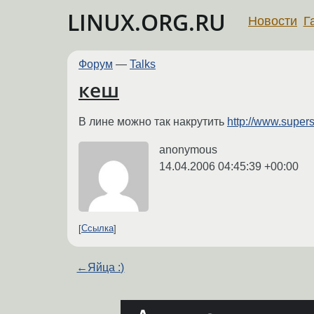
LINUX.ORG.RU
Новости
Г
Форум
—
Talks
кеш
В лине можно так накрутить
http://www.supe
anonymous
14.04.2006 04:45:39 +00:00
Ссылка
←
Яйца :)