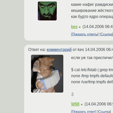
какие нафиг рамдиски,
кеширование жёсткого
как будто ядро операци
kes
(
14.04.2006 06:4
★
Показать ответы
Ссылка
Ответ на:
комментарий
от kes
14.04.2006 06:
если уж так приспичил
$ cat /etc/fstab | grep t
none /tmp tmpfs default
none /var/tmp tmpfs def
;)
W98
(
14.04.2006 06:
★
Показать ответ
Ссылка