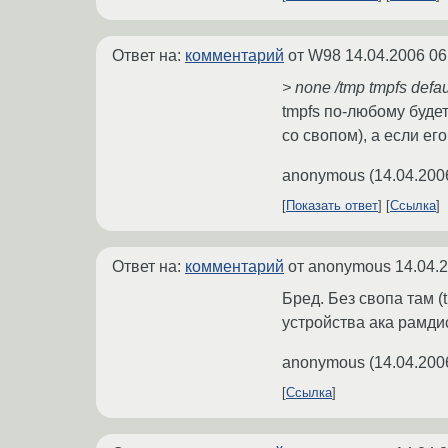
Ответ на:
комментарий
от W98
14.04.2006 06
> none /tmp tmpfs defau
tmpfs по-любому буде
со свопом), а если его
anonymous
(
14.04.200
Показать ответ
Ссылка
Ответ на:
комментарий
от anonymous
14.04.
Бред. Без свопа там (
устройства ака рамди
anonymous
(
14.04.200
Ссылка