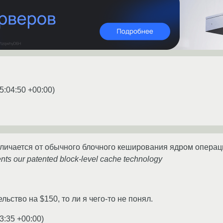
5:04:50 +00:00
)
отличается от обычного блочного кеширования ядром опера
ts our patented block-level cache technology
льство на $150, то ли я чего-то не понял.
3:35 +00:00
)