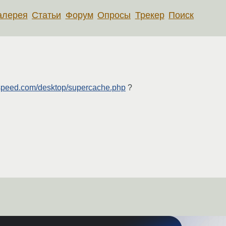
алерея
Статьи
Форум
Опросы
Трекер
Поиск
rspeed.com/desktop/supercache.php
?