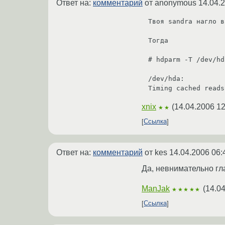
Ответ на:
комментарий
от anonymous
14.04.
Твоя sandra нагло в
Тогда 

# hdparm -T /dev/hda
/dev/hda:

xnix
(
14.04.2006 12
★★
Ссылка
Ответ на:
комментарий
от kes
14.04.2006 06:
Да, невнимательно гл
ManJak
(
14.04
★★★★★
Ссылка