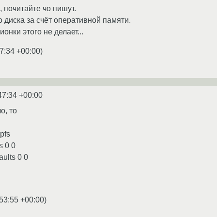
 почитайте чо пишут.
 диска за счёт оперативной памяти.
онки этого не делает...
7:34 +00:00
)
47:34 +00:00
о, то
mpfs
s 0 0
aults 0 0
53:55 +00:00
)