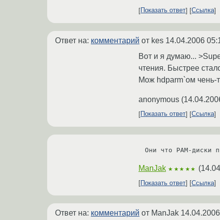
Показать ответ
Ссылка
Ответ на:
комментарий
от kes
14.04.2006 05:
Вот и я думаю... >Sup
чтения. Быстрее стало
Мож hdparm`ом чень-т
anonymous
(
14.04.200
Показать ответ
Ссылка
ManJak
(
14.04
★★★★★
Показать ответ
Ссылка
Ответ на:
комментарий
от ManJak
14.04.2006