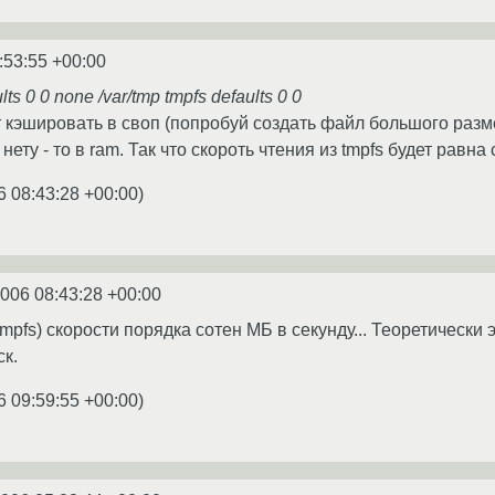
:53:55 +00:00
lts 0 0 none /var/tmp tmpfs defaults 0 0
т кэшировать в своп (попробуй создать файл большого разме
 нету - то в ram. Так что скороть чтения из tmpfs будет равна
6 08:43:28 +00:00
)
2006 08:43:28 +00:00
tmpfs) скорости порядка сотен МБ в секунду... Теоретически
ск.
6 09:59:55 +00:00
)