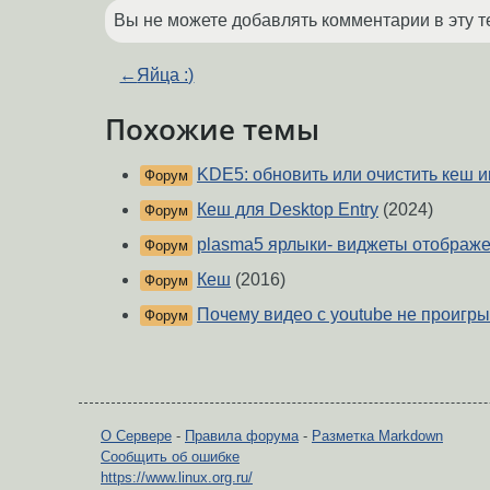
Вы не можете добавлять комментарии в эту т
←
Яйца :)
Похожие темы
KDE5: обновить или очистить кеш и
Форум
Кеш для Desktop Entry
(2024)
Форум
plasma5 ярлыки- виджеты отображе
Форум
Кеш
(2016)
Форум
Почему видео с youtube не проигры
Форум
О Сервере
-
Правила форума
-
Разметка Markdown
Сообщить об ошибке
https://www.linux.org.ru/