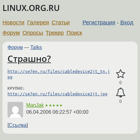
LINUX.ORG.RU
Новости
Галерея
Статьи
Регистрация
-
Вход
Форум
Опросы
Трекер
Поиск
Форум
—
Talks
Страшно?
http://se7en.ru/files/cabledevice2jt_tn.j
pg
0
http://se7en.ru/files/cabledevice2jt.jpg
0
ManJak
★★★★★
06.04.2006 06:22:57 +00:00
Ссылка