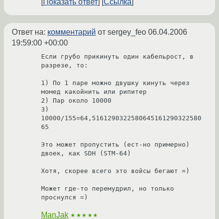
Показать ответ
Ссылка
Ответ на:
комментарий
от sergey_feo
06.04.2006
19:59:00 +00:00
Если грубо прикинуть один кабельрост, в 
разрезе, то:

1) По 1 паре можно двушку кинуть через 
момед какойнить или рипитер

2) Пар около 10000

3) 
10000/155=64,5161290322580645161290322580
65

Это может пропустить (ест-но примерно) 
двоек, как SDH (STM-64)

Хотя, скорее всего это войсы бегают =)

Может где-то перемудрил, но только 
проснулся =)
ManJak
★★★★★