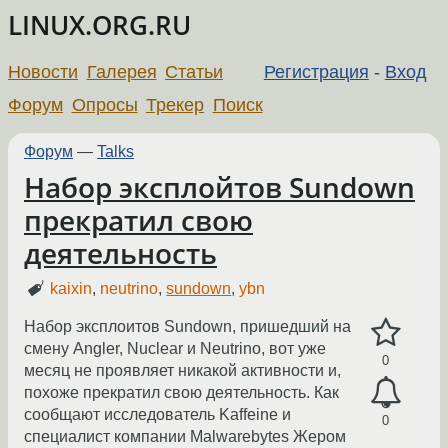
LINUX.ORG.RU
Новости
Галерея
Статьи
Регистрация
-
Вход
Форум
Опросы
Трекер
Поиск
Форум
—
Talks
Набор эксплойтов Sundown
прекратил свою
деятельность
kaixin
,
neutrino
,
sundown
,
ybn
Набор эксплоитов Sundown, пришедший на
смену Angler, Nuclear и Neutrino, вот уже
0
месяц не проявляет никакой активности и,
похоже прекратил свою деятельность. Как
сообщают исследователь Kaffeine и
0
специалист компании Malwarebytes Жером