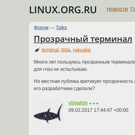
LINUX.ORG.RU
Новости
Г
Форум
—
Talks
Прозрачный терминал
terminal
,
tilda
,
yakuake
Много лет пользуюсь прозрачным терминалом
для глаз не испытываю.
Но местная публика критикует прозрачность 
его разработчики сделали?
v0mqfish
★★★
09.02.2017 17:44:47 +00:00