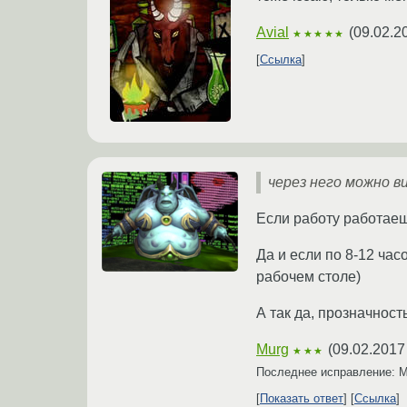
Avial
(
09.02.2
★★★★★
Ссылка
через него можно 
Если работу работаеш
Да и если по 8-12 час
рабочем столе)
А так да, прозначност
Murg
(
09.02.2017
★★★
Последнее исправление: 
Показать ответ
Ссылка