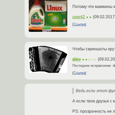
Потому что мамкины к
user42
(
09.02.2017
★★
Ссылка
Чтобы скриншоты крут
dikiy
(
09.02.20
★★☆☆☆
Последнее исправление: d
Ссылка
Ведь если этот фун
А если твои друзья с 
PS: прозрачность не 