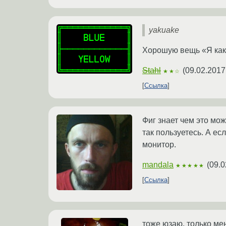
yakuake
Хорошую вещь «Я каки
Stahl
(
09.02.2017
★★☆
Ссылка
Фиг знает чем это мо
так пользуетесь. А ес
монитор.
mandala
(
09.0
★★★★★
Ссылка
тоже юзаю, только ме