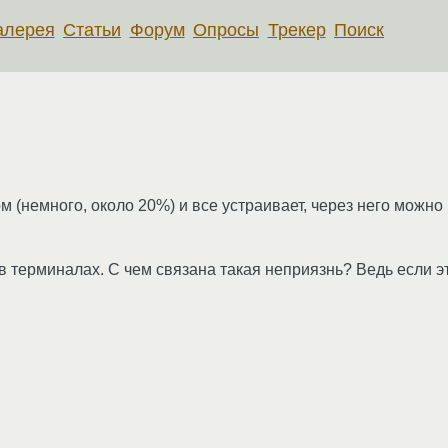
алерея
Статьи
Форум
Опросы
Трекер
Поиск
 (немного, около 20%) и все устраивает, через него можно
в терминалах. С чем связана такая неприязнь? Ведь если эт