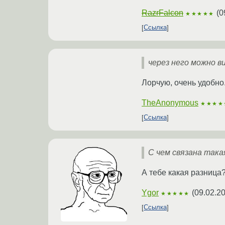
RazrFalcon
(
0
★★★★★
Ссылка
через него можно 
Лорчую, очень удобно
TheAnonymous
★★★★
Ссылка
С чем связана така
А тебе какая разница
Ygor
(
09.02.2
★★★★★
Ссылка