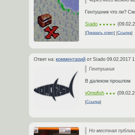
Гентушник что ли? См
Siado
(
09.02.
★★★★★
Показать ответ
Ссылка
Ответ на:
комментарий
от Siado
09.02.2017 1
Гентушник
В далеком прошлом
v0mqfish
(
09.02.2
★★★
Ссылка
Но местная публика