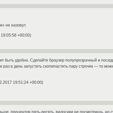
» не назовут.
 19:05:58 +00:00
)
жет быть удобно. Сделайте браузер полупрозрачный и посид
ли раз в день запустить скопипастить пару строчек — то мож
2.2017 19:51:24 +00:00
)
ньше, процентов пять-десять. видосики не посмотришь, но 