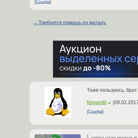
Ссылка
←
Требуется помощь по матану.
Тоже пользуюсь, брат 
Nirvandil
(
09.02.2017
★
Ссылка
через него можно 