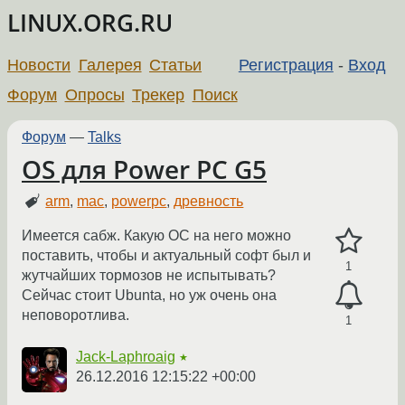
LINUX.ORG.RU
Новости
Галерея
Статьи
Регистрация
-
Вход
Форум
Опросы
Трекер
Поиск
Форум
—
Talks
OS для Power PC G5
arm
,
mac
,
powerpc
,
древность
Имеется сабж. Какую ОС на него можно
поставить, чтобы и актуальный софт был и
1
жутчайших тормозов не испытывать?
Сейчас стоит Ubunta, но уж очень она
неповоротлива.
1
Jack-Laphroaig
★
26.12.2016 12:15:22 +00:00