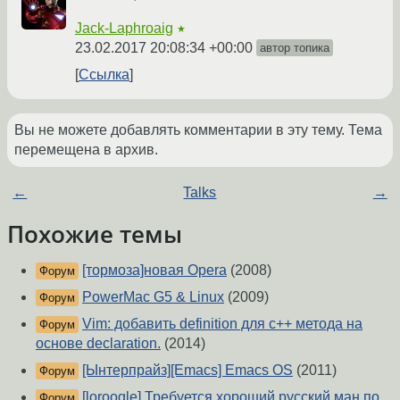
Jack-Laphroaig
★
23.02.2017 20:08:34 +00:00
автор топика
Ссылка
Вы не можете добавлять комментарии в эту тему. Тема
перемещена в архив.
←
Talks
→
Похожие темы
[тормоза]новая Opera
(2008)
Форум
PowerMac G5 & Linux
(2009)
Форум
Vim: добавить definition для c++ метода на
Форум
основе declaration.
(2014)
[Ынтерпрайз][Emacs] Emacs OS
(2011)
Форум
[loroogle] Требуется хороший русский ман по
Форум