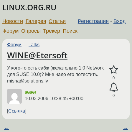
LINUX.ORG.RU
Новости
Галерея
Статьи
Регистрация
-
Вход
Форум
Опросы
Трекер
Поиск
Форум
—
Talks
WINE@Etersoft
У кого-то есть сабж (желательно 1.0 Network
для SUSE 10.0)? Мне надо его потестить.
0
misha@solutions.lv
suser
0
10.03.2006 10:28:45 +00:00
Ссылка
←
→