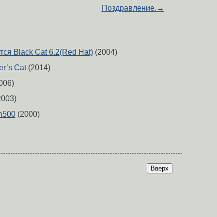
Поздравление.
→
ся Black Cat 6.2(Red Hat)
(2004)
er’s Cat
(2014)
006)
2003)
on500
(2000)
Вверх