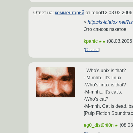
Ответ на:
комментарий
от robot12
08.03.2006
>
http://ls-lr.lafox.net
Это список пакетов
kpanic
(
08.03.2006
★★
Ссылка
- Who's unix is that?
- M-mhh.. It's linux.
-Who's linux is that?
-M-mhh... It's cat's.
-Who's cat?
-M-mhh. Cat is dead, ba
[Pulp Fiction Soundtra
eg0_dist0rti0n
(
08.03
★