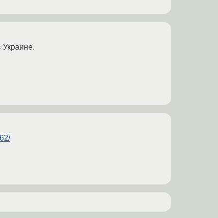
в Украине.
_62/