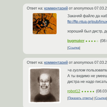
Ответ на:
комментарий
от anonymous
07.03.
Закачяй файло да наб
ftp://ftp.ntua.gr/pub/lin
хороший был дистр, до
bugmaker
(
08.
★★★★☆
Ссылка
Ответ на:
комментарий
от anonymous
07.03.
>а гуглом пользоват
А ты видимо не умеешь
дистра не надо писать
robot12
(
08.03
★★★★★
Показать ответы
Ссылка