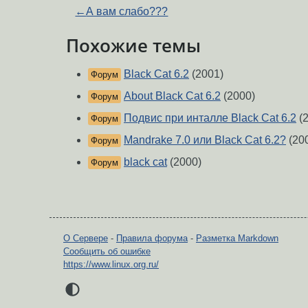
←
А вам слабо???
Похожие темы
Black Cat 6.2
(2001)
Форум
About Black Cat 6.2
(2000)
Форум
Подвис при инталле Black Cat 6.2
(2
Форум
Mandrake 7.0 или Black Cat 6.2?
(20
Форум
black cat
(2000)
Форум
О Сервере
-
Правила форума
-
Разметка Markdown
Сообщить об ошибке
https://www.linux.org.ru/