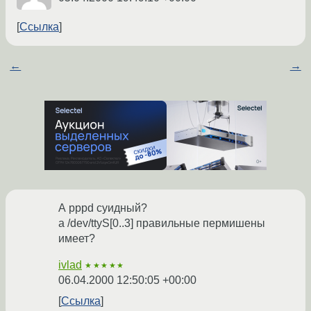
Ссылка
←
→
А pppd суидный?
а /dev/ttyS[0..3] правильные пермишены
имеет?
ivlad
★★★★★
06.04.2000 12:50:05 +00:00
Ссылка