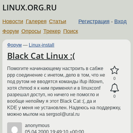
LINUX.ORG.RU
Новости
Галерея
Статьи
Регистрация
-
Вход
Форум
Опросы
Трекер
Поиск
Форум
—
Linux-install
Black Cat Linux :(
Помогите начинающему настроить в сабже
ррр соединение с инетом, дело в том, что не
0
под рутом не вводятся команды ifup ifdown,
хотя chmod я к ним применял и в linuxconf
разрешал доступ, но ничего не помогло и
0
вообще непойму я этот Black Cat :(, да и
KDE у меня не установлен. Надеюсь на поддержку,
можно мылом на sergsol@ural.ru
anonymous
05.04.2000 19:49:10 +00:00