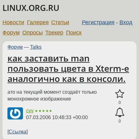
LINUX.ORG.RU
Новости
Галерея
Статьи
Регистрация
-
Вход
Форум
Опросы
Трекер
Поиск
Форум
—
Talks
как заставить man
пользовать цвета в Xterm-е
аналогично как в консоли.
ато на текущий момент создаёт только
монохромное изображение
0
cvv
★★★★★
07.03.2006 10:48:33 +00:00
0
Ссылка