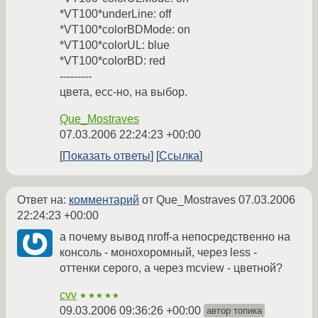
*VT100*underLine: off
*VT100*colorBDMode: on
*VT100*colorUL: blue
*VT100*colorBD: red
---------
цвета, есс-но, на выбор.
Que_Mostraves
07.03.2006 22:24:23 +00:00
Показать ответы
Ссылка
Ответ на:
комментарий
от Que_Mostraves
07.03.2006
22:24:23 +00:00
а почему вывод nroff-а непосредственно на
консоль - монохоромный, через less -
оттенки серого, а через mcview - цветной?
cvv
★★★★★
09.03.2006 09:36:26 +00:00
автор топика