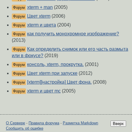
xterm + man
(2005)
Форум
Цвет xterm
(2006)
Форум
xterm и цвета
(2004)
Форум
как получить монохромное изображение?
Форум
(2013)
Как определить снимок или его часть размыта
Форум
или в фокусе?
(2019)
консоль, xterm, прокрутка.
(2001)
Форум
Цвет xterm при запуске
(2012)
Форум
[xterm][настройка] Цвет фона.
(2008)
Форум
xterm и цвет mc
(2005)
Форум
О Сервере
-
Правила форума
-
Разметка Markdown
Вверх
Сообщить об ошибке