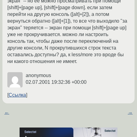
экран" -- но ее можно просматривать при помощи
[shift]+[page up], [shift]+[page down]. если затем
перейти на другую консоль ([alt]+[2]), а потом
вернуться обратно ([alt]+[1]), то все что выходило "за
экран" теряется -- экран при помощи [shift]+[page up]
уже не прокручивается. можно ли настроить
консоль так, чтобы даже после переключений на
другие консоли, N прокрутившихся строк текста
оставались доступны? да, к less/more это вроде бы
ни какого отношения не имеет.
anonymous
02.07.2001 19:32:36 +00:00
Ссылка
←
→