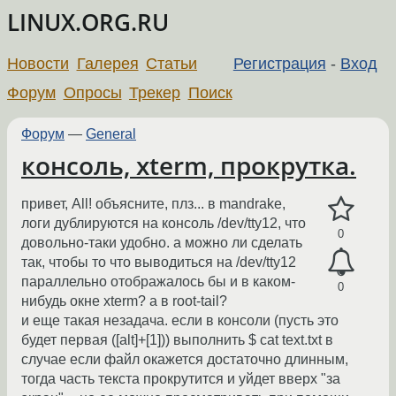
LINUX.ORG.RU
Новости
Галерея
Статьи
Регистрация
-
Вход
Форум
Опросы
Трекер
Поиск
Форум
—
General
консоль, xterm, прокрутка.
привет, All! объясните, плз... в mandrake,
логи дублируются на консоль /dev/tty12, что
0
довольно-таки удобно. а можно ли сделать
так, чтобы то что выводиться на /dev/tty12
параллельно отображалось бы и в каком-
0
нибудь окне xterm? а в root-tail?
и еще такая незадача. если в консоли (пусть это
будет первая ([alt]+[1])) выполнить $ cat text.txt в
случае если файл окажется достаточно длинным,
тогда часть текста прокрутится и уйдет вверх "за