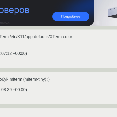
XTerm /etc/X11/app-defaults/XTerm-color
:07:12 +00:00
)
уй mlterm (mlterm-tiny) ;)
:08:39 +00:00
)