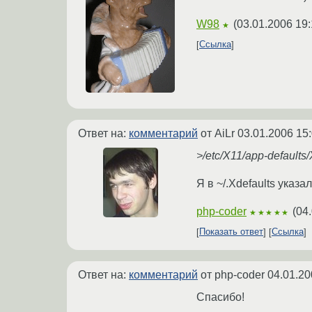
W98
(
03.01.2006 19:
★
Ссылка
Ответ на:
комментарий
от AiLr
03.01.2006 15
>/etc/X11/app-defaults
Я в ~/.Xdefaults указал
php-coder
(
04.
★★★★★
Показать ответ
Ссылка
Ответ на:
комментарий
от php-coder
04.01.20
Спасибо!