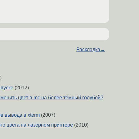
Раскладка
→
)
апуске
(2012)
сменить цвет в mc на более тёмный голубой?
в вывода в xterm
(2007)
ого цвета на лазерном принтере
(2010)