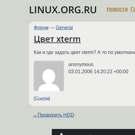
LINUX.ORG.RU
Новости
Г
Форум
—
General
Цвет xterm
Как и где задать цвет xterm? А то по умолчан
anonymous
03.01.2006 14:20:22 +00:00
Ссылка
←
Проверить HDD