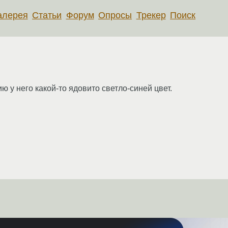
алерея
Статьи
Форум
Опросы
Трекер
Поиск
ию у него какой-то ядовито светло-синей цвет.