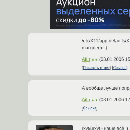
/etc/X11/app-defaults/
man xterm ;)
AiLr
(
03.01.2006 15
★★
Показать ответ
Ссылка
А вообще лучше попроб
AiLr
(
03.01.2006 17
★★
Ссылка
rxvt/urxvt - наше всё :)