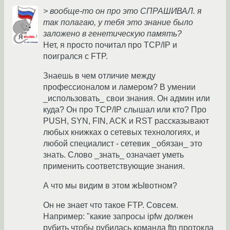
> вообще-то он про это СПРАШИВАЛ. я
так полагаю, у тебя это знание было
заложено в генетическую память?
Нет, я просто почитал про TCP/IP и
поигрался с FTP.
Знаешь в чем отличие между
профессионалом и ламером? В умении
_использовать_ свои знания. Он админ или
куда? Он про TCP/IP слышал или кто? Про
PUSH, SYN, FIN, ACK и RST рассказывают
любых книжках о сетевых технологиях, и
любой специалист - сетевик _обязан_ это
знать. Слово _знать_ означает уметь
применить соответствующие знания.
А что мы видим в этом жЫвотном?
Он не знает что такое FTP. Совсем.
Например: "какие запросы ipfw должен
рубить чтобы рубилась команда ftp протокла