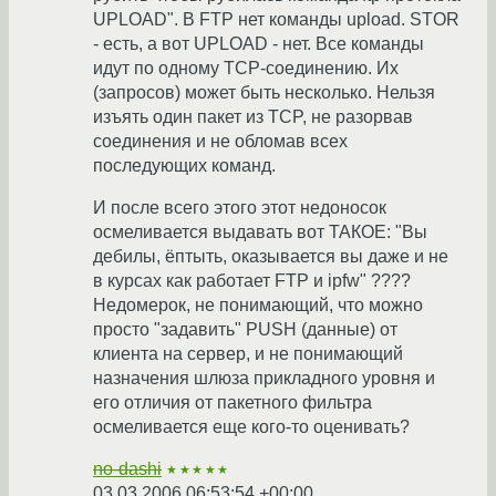
UPLOAD". В FTP нет команды upload. STOR
- есть, а вот UPLOAD - нет. Все команды
идут по одному TCP-соединению. Их
(запросов) может быть несколько. Нельзя
изъять один пакет из TCP, не разорвав
соединения и не обломав всех
последующих команд.
И после всего этого этот недоносок
осмеливается выдавать вот ТАКОЕ: "Вы
дебилы, ёптыть, оказывается вы даже и не
в курсах как работает FTP и ipfw" ????
Недомерок, не понимающий, что можно
просто "задавить" PUSH (данные) от
клиента на сервер, и не понимающий
назначения шлюза прикладного уровня и
его отличия от пакетного фильтра
осмеливается еще кого-то оценивать?
no-dashi
★★★★★
03.03.2006 06:53:54 +00:00