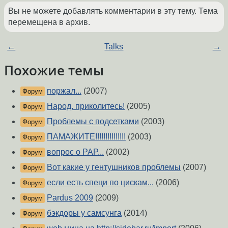
Вы не можете добавлять комментарии в эту тему. Тема
перемещена в архив.
←
Talks
→
Похожие темы
поржал...
(2007)
Форум
Народ, приколитесь!
(2005)
Форум
Проблемы с подсетками
(2003)
Форум
ПАМАЖИТЕ!!!!!!!!!!!!!!!
(2003)
Форум
вопрос о PAP...
(2002)
Форум
Вот какие у гентушников проблемы
(2007)
Форум
если есть специ по цискам...
(2006)
Форум
Pardus 2009
(2009)
Форум
бэкдоры у самсунга
(2014)
Форум