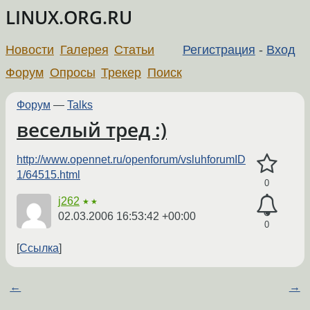
LINUX.ORG.RU
Новости
Галерея
Статьи
Регистрация
-
Вход
Форум
Опросы
Трекер
Поиск
Форум
—
Talks
веселый тред :)
http://www.opennet.ru/openforum/vsluhforumID
1/64515.html
0
j262
★★
02.03.2006 16:53:42 +00:00
0
Ссылка
←
→