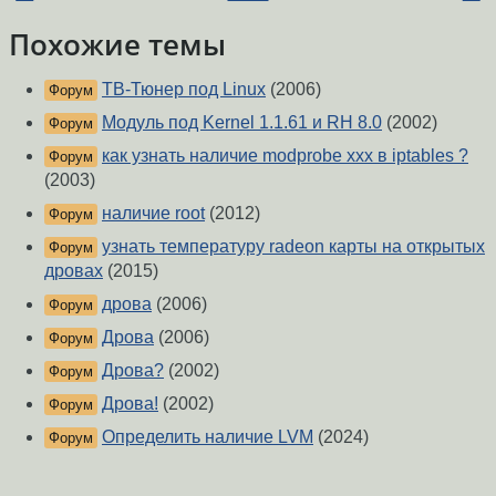
Похожие темы
ТВ-Тюнер под Linux
(2006)
Форум
Модуль под Kernel 1.1.61 и RH 8.0
(2002)
Форум
как узнать наличие modprobe ххх в iptables ?
Форум
(2003)
наличие root
(2012)
Форум
узнать температуру radeon карты на открытых
Форум
дровах
(2015)
дрова
(2006)
Форум
Дрова
(2006)
Форум
Дрова?
(2002)
Форум
Дрова!
(2002)
Форум
Определить наличие LVM
(2024)
Форум