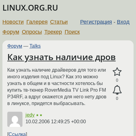
LINUX.ORG.RU
Новости
Галерея
Статьи
Регистрация
-
Вход
Форум
Опросы
Трекер
Поиск
Форум
—
Talks
Как узнать наличие дров
Как узнать наличие драйверов для того или
иного изделия под Linux? Как это можно
0
узнать в общем и в частности хотелось бы
купить тв-тюнер RoverMedia TV Link Pro FM
P34RF, а вдруг окажется для него нету дров
0
в линуксе, придется выбрасывать.
jedy
★★
10.02.2006 12:49:25 +00:00
Ссылка