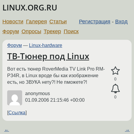
LINUX.ORG.RU
Новости
Галерея
Статьи
Регистрация
-
Вход
Форум
Опросы
Трекер
Поиск
Форум
—
Linux-hardware
ТВ-Тюнер под Linux
Вот есть тюнер RoverMedia TV Link Pro RM-
P34R, в Linux вроде бы как изображение
0
есть, но ЗВУКА нету?! Не пможете?!
anonymous
0
01.09.2006 21:15:46 +00:00
Ссылка
←
→