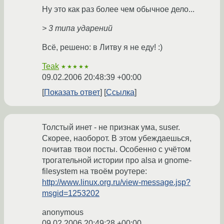
Ну это как раз более чем обычное дело...
> 3 типа ударений
Всё, решено: в Литву я не еду! :)
Teak
★★★★★
09.02.2006 20:48:39 +00:00
Показать ответ
Ссылка
Толстый инет - не признак ума, suser.
Скорее, наоборот. В этом убеждаешься,
почитав твои посты. Особенно с учётом
трогательной истории про alsa и gnome-
filesystem на твоём роутере:
http://www.linux.org.ru/view-message.jsp?
msgid=1253202
anonymous
09.02.2006 20:49:28 +00:00