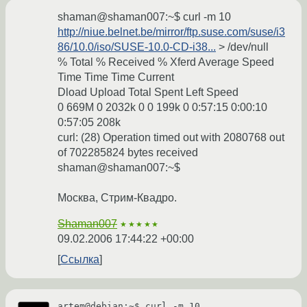
shaman@shaman007:~$ curl -m 10
http://niue.belnet.be/mirror/ftp.suse.com/suse/i3
86/10.0/iso/SUSE-10.0-CD-i38...
> /dev/null
% Total % Received % Xferd Average Speed
Time Time Time Current
Dload Upload Total Spent Left Speed
0 669M 0 2032k 0 0 199k 0 0:57:15 0:00:10
0:57:05 208k
curl: (28) Operation timed out with 2080768 out
of 702285824 bytes received
shaman@shaman007:~$
Москва, Стрим-Квадро.
Shaman007
★★★★★
09.02.2006 17:44:22 +00:00
Ссылка
artem@debian:~$ curl -m 10 