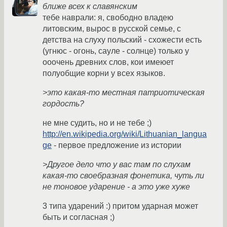
ближе всех к славянским
тебе наврали: я, свободно владею
литовским, вырос в русской семье, с
детства на слуху польский - схожести есть
(угнюс - огонь, сауле - солнце) только у
ооочень древних слов, кои имеюет
полуобщие корни у всех языков.
>это какая-то местная патриотическая
гордость?
не мне судить, но и не тебе ;)
http://en.wikipedia.org/wiki/Lithuanian_langua
ge
- первое предложение из истории
>Другое дело что у вас там по слухам
какая-то своебразная фонетика, чуть ли
не тоновое ударение - а это уже хуже
3 типа ударений :) притом ударная может
быть и согласная ;)