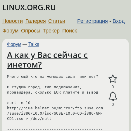
LINUX.ORG.RU
Новости
Галерея
Статьи
Регистрация
-
Вход
Форум
Опросы
Трекер
Поиск
Форум
—
Talks
А как у Вас сейчас с
инетом?
Много ещё кто на момедах сидит или нет?

В студию город, тип подключения, 
0
провайдера, сколько EUR платите и вывод

curl -m 10 
0
http://niue.belnet.be/mirror/ftp.suse.com
/suse/i386/10.0/iso/SUSE-10.0-CD-i386-GM-
CD1.iso > /dev/null

-----------------------------------------