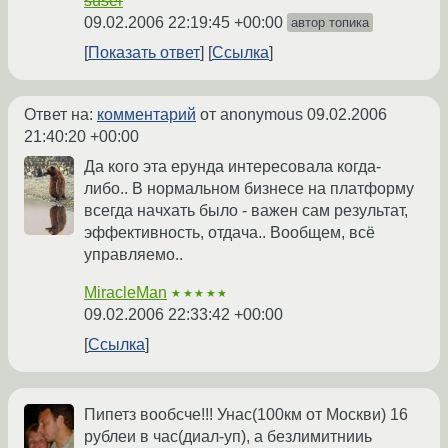
suser
09.02.2006 22:19:45 +00:00
автор топика
Показать ответ
Ссылка
Ответ на:
комментарий
от anonymous
09.02.2006
21:40:20 +00:00
Да кого эта ерунда интересовала когда-
либо.. В нормальном бизнесе на платформу
всегда начхать было - важен сам результат,
эффективность, отдача.. Вообщем, всё
управляемо..
MiracleMan
★★★★★
09.02.2006 22:33:42 +00:00
Ссылка
Пипетз вообсче!!! Унас(100км от Москви) 16
рублеи в час(диал-уп), а безлимитнииь