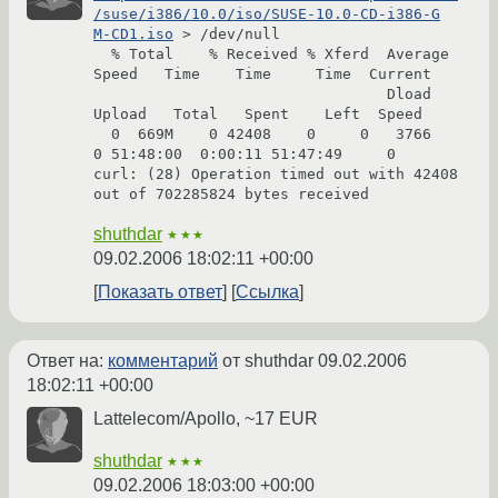
/suse/i386/10.0/iso/SUSE-10.0-CD-i386-G

M-CD1.iso
 > /dev/null

  % Total    % Received % Xferd  Average 
Speed   Time    Time     Time  Current

                                 Dload  
Upload   Total   Spent    Left  Speed

  0  669M    0 42408    0     0   3766      
0 51:48:00  0:00:11 51:47:49     0

curl: (28) Operation timed out with 42408 
shuthdar
★★★
09.02.2006 18:02:11 +00:00
Показать ответ
Ссылка
Ответ на:
комментарий
от shuthdar
09.02.2006
18:02:11 +00:00
Lattelecom/Apollo, ~17 EUR
shuthdar
★★★
09.02.2006 18:03:00 +00:00