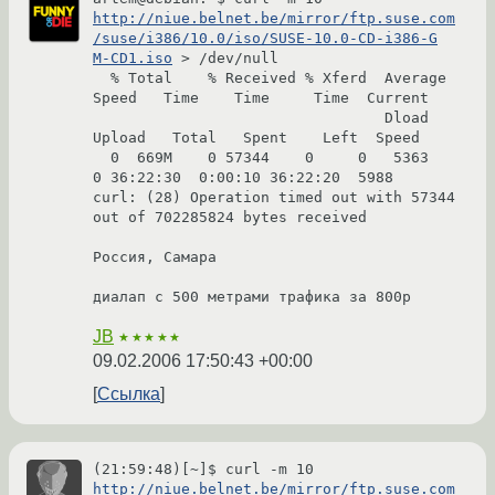
http://niue.belnet.be/mirror/ftp.suse.com
/suse/i386/10.0/iso/SUSE-10.0-CD-i386-G

M-CD1.iso
 > /dev/null

  % Total    % Received % Xferd  Average 
Speed   Time    Time     Time  Current

                                 Dload  
Upload   Total   Spent    Left  Speed

  0  669M    0 57344    0     0   5363      
0 36:22:30  0:00:10 36:22:20  5988

curl: (28) Operation timed out with 57344 
out of 702285824 bytes received

Россия, Самара

диалап с 500 метрами трафика за 800р
JB
★★★★★
09.02.2006 17:50:43 +00:00
Ссылка
(21:59:48)[~]$ curl -m 10 
http://niue.belnet.be/mirror/ftp.suse.com