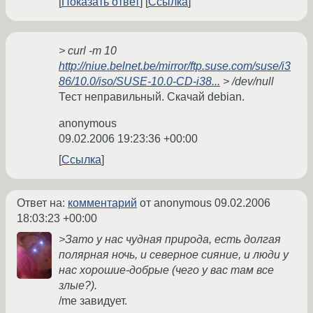
Показать ответ
Ссылка
> curl -m 10
http://niue.belnet.be/mirror/ftp.suse.com/suse/i3
86/10.0/iso/SUSE-10.0-CD-i38...
> /dev/null
Тест неправильный. Скачай debian.
anonymous
09.02.2006 19:23:36 +00:00
Ссылка
Ответ на:
комментарий
от anonymous
09.02.2006
18:03:23 +00:00
>Зато у нас чудная природа, есть долгая
полярная ночь, и северное сияние, и люди у
нас хорошие-добрые (чего у вас там все
злые?).
/me завидует.