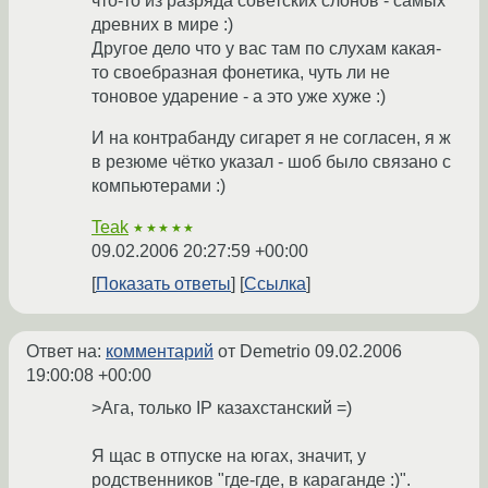
что-то из разряда советских слонов - самых
древних в мире :)
Другое дело что у вас там по слухам какая-
то своебразная фонетика, чуть ли не
тоновое ударение - а это уже хуже :)
И на контрабанду сигарет я не согласен, я ж
в резюме чётко указал - шоб было связано с
компьютерами :)
Teak
★★★★★
09.02.2006 20:27:59 +00:00
Показать ответы
Ссылка
Ответ на:
комментарий
от Demetrio
09.02.2006
19:00:08 +00:00
>Ага, только IP казахстанский =)
Я щас в отпуске на югах, значит, у
родственников "где-где, в караганде :)".