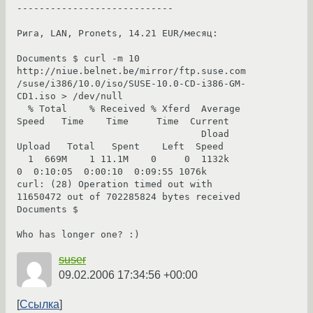
----------------------------

Рига, LAN, Pronets, 14.21 EUR/месяц:

Documents $ curl -m 10 
http://niue.belnet.be/mirror/ftp.suse.com
/suse/i386/10.0/iso/SUSE-10.0-CD-i386-GM-
CD1.iso > /dev/null

  % Total    % Received % Xferd  Average 
Speed   Time    Time     Time  Current

                                 Dload  
Upload   Total   Spent    Left  Speed

  1  669M    1 11.1M    0     0  1132k      
0  0:10:05  0:00:10  0:09:55 1076k

curl: (28) Operation timed out with 
11650472 out of 702285824 bytes received

Documents $

Who has longer one? :)
suser
09.02.2006 17:34:56 +00:00
Ссылка