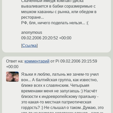
Скаченный имедж компакт-диска
вываливается в бабки соразмеримые с
мешком хаваниы с рынка, или обедом в
ресторане...
РФ, бля, ничего поделать нельзя... :(
anonymous
09.02.2006 20:20:52 +00:00
Ссылка
Ответ на:
комментарий
от Pi
09.02.2006 20:15:59
+00:00
Языки я люблю, латынь же зачем-то учил
вон... А балтийская группа, как известно,
ближе всех к славянским. Четырьмя
временами меня не запугаешь :) Насчёт
близости к индоевропейскому праязыку -
это какая-то местная патриотическая
гордость? :) Не слышал о таком. Думаю, это