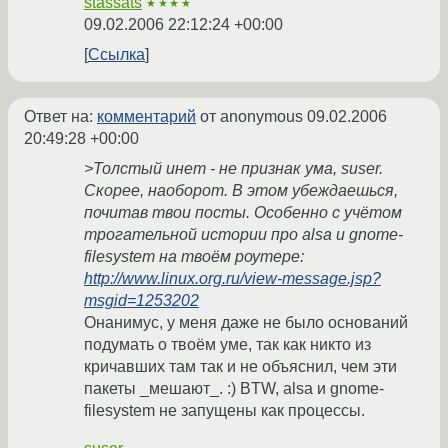
stassats
★★★★
09.02.2006 22:12:24 +00:00
Ссылка
Ответ на:
комментарий
от anonymous
09.02.2006
20:49:28 +00:00
>Толстый инет - не признак ума, suser.
Скорее, наоборот. В этом убеждаешься,
почитав твои посты. Особенно с учётом
трогательной истории про alsa и gnome-
filesystem на твоём роутере:
http://www.linux.org.ru/view-message.jsp?
msgid=1253202
Онанимус, у меня даже не было оснований
подумать о твоём уме, так как никто из
кричавших там так и не объяснил, чем эти
пакеты _мешают_. :) BTW, alsa и gnome-
filesystem не запущены как процессы.