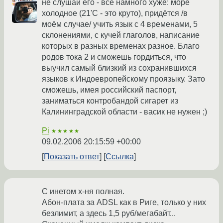
не слушай его - всё намного хуже: море
холодное (21'С - это круто), придётся /в
моём случае/ учить язык с 4 временами, 5
склонениями, с кучей глаголов, написание
которых в разных временах разное. Благо
родов тока 2 и сможешь гордиться, что
выучил самый близкий из сохранившихся
языков к Индоевропейскому проязыку. Зато
сможешь, имея российский паспорт,
заниматься контробандой сигарет из
Калининградской области - васик не нужен ;)
Pi
★★★★★
09.02.2006 20:15:59 +00:00
Показать ответ
Ссылка
С инетом х-ня полная.
Абон-плата за ADSL как в Риге, только у них
безлимит, а здесь 1,5 руб/мегабайт...