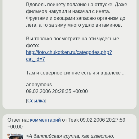
Вдоволь поинету полазию на отпуске. Даже
фильмов накупил и накачал с инета.
Фруктами и овощами запасаю организм до
лета, а то за зиму много ушло витаминов.
Вы торлько посмотрите на эти чудесные
фото:
http://foto.chukotken.ru/categories.php?
cat_id=7
Там и северное сияние есть и я в далеке ...
anonymous
09.02.2006 20:28:35 +00:00
Ссылка
Ответ на:
комментарий
от Teak
09.02.2006 20:27:59
+00:00
>А балтийская группа, как известно,