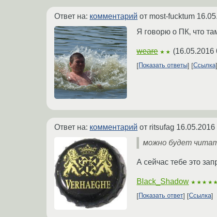
Ответ на:
комментарий
от most-fucktum
16.05
Я говорю о ПК, что т
weare
(
16.05.2016 
★★
Показать ответы
Ссылка
Ответ на:
комментарий
от ritsufag
16.05.2016
можно будет читать
А сейчас тебе это за
Black_Shadow
★★★★
Показать ответ
Ссылка