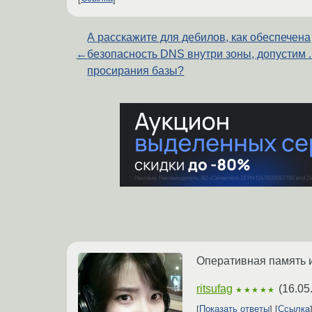
А расскажите для дебилов, как обеспечена
←
безопасность DNS внутри зоны, допустим .
просирания базы?
Оперативная память ис
ritsufag
(
16.05
★★★★★
Показать ответы
Ссылка