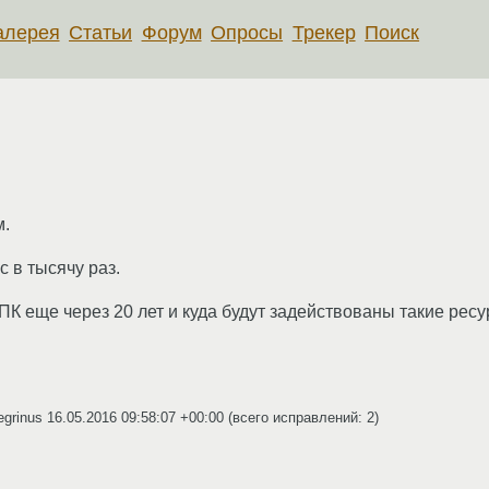
алерея
Статьи
Форум
Опросы
Трекер
Поиск
м.
 в тысячу раз.
ПК еще через 20 лет и куда будут задействованы такие рес
egrinus
16.05.2016 09:58:07 +00:00
(всего исправлений: 2)