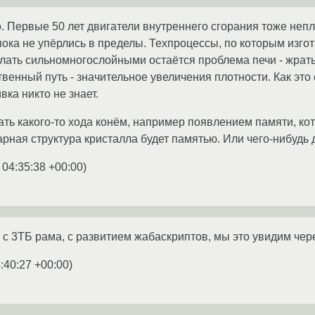
о. Первые 50 лет двигатели внутреннего сгорания тоже не
пока не упёрлись в пределы. Техпроцессы, по которым изго
елать сильномногослойными остаётся проблема печи - жрать
твенный путь - значительное увеличения плотности. Как это
ка никто не знает.
ть какого-то хода конём, например появлением памяти, ко
арная структура кристалла будет памятью. Или чего-нибудь 
 04:35:38 +00:00
)
 с 3ТБ рама, с развитием жабаскриптов, мы это увидим че
:40:27 +00:00
)