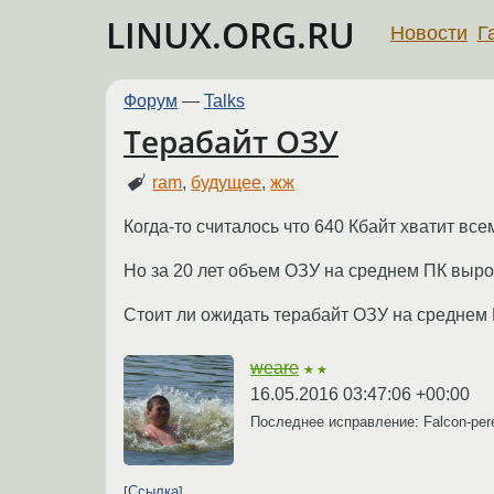
LINUX.ORG.RU
Новости
Г
Форум
—
Talks
Терабайт ОЗУ
ram
,
будущее
,
жж
Когда-то считалось что 640 Кбайт хватит все
Но за 20 лет объем ОЗУ на среднем ПК вырос
Стоит ли ожидать терабайт ОЗУ на среднем 
weare
★★
16.05.2016 03:47:06 +00:00
Последнее исправление: Falcon-per
Ссылка