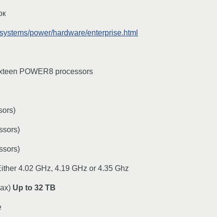
ок
systems/power/hardware/enterprise.html
 sixteen POWER8 processors
sors)
ssors)
ssors)
Either 4.02 GHz, 4.19 GHz or 4.35 Ghz
Max)
Up to 32 TB
e