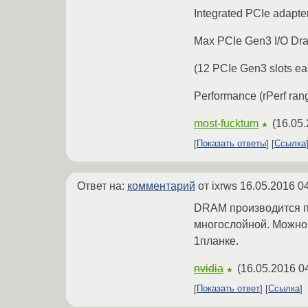
Integrated PCIe adapter
Max PCIe Gen3 I/O Dr
(12 PCIe Gen3 slots ea
Performance (rPerf rang
most-fucktum
(
16.05.
★
Показать ответы
Ссылка
Ответ на:
комментарий
от ixrws
16.05.2016 0
DRAM производится по
многослойной. Можно 
1планке.
nvidia
(
16.05.2016 0
★
Показать ответ
Ссылка