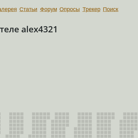
алерея
Статьи
Форум
Опросы
Трекер
Поиск
еле alex4321