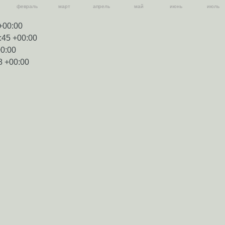
февраль
март
апрель
май
июнь
июль
+00:00
:45 +00:00
00:00
8 +00:00