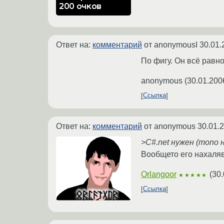
Ответ на:
комментарий
от anonymousI
30.01.
По фигу. Он всё равно
anonymous
(
30.01.200
Ссылка
Ответ на:
комментарий
от anonymous
30.01.
>C#.net нужен (mono 
Вообщето его нахаляв
Orlangoor
(
30.
★★★★★
Ссылка