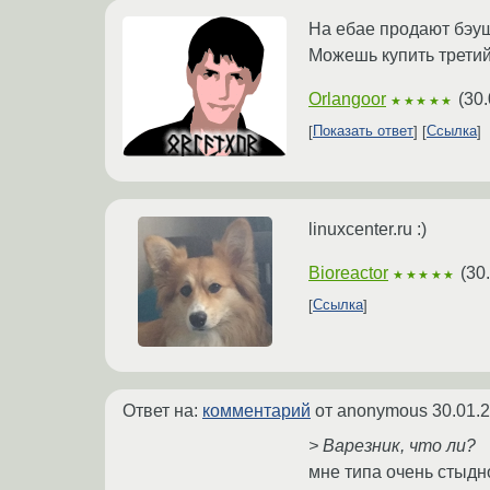
На ебае продают бэу
Можешь купить третий 
Orlangoor
(
30.
★★★★★
Показать ответ
Ссылка
linuxcenter.ru :)
Bioreactor
(
30
★★★★★
Ссылка
Ответ на:
комментарий
от anonymous
30.01.
> Варезник, что ли?
мне типа очень стыдно