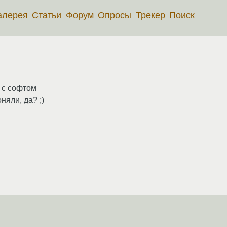
алерея
Статьи
Форум
Опросы
Трекер
Поиск
 с софтом
яли, да? ;)