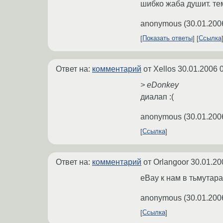
шибко жаба душит. тем
anonymous
(
30.01.200
Показать ответы
Ссылка
Ответ на:
комментарий
от Xellos
30.01.2006 
> eDonkey
диалап :(
anonymous
(
30.01.200
Ссылка
Ответ на:
комментарий
от Orlangoor
30.01.20
eBay к нам в тьмутар
anonymous
(
30.01.200
Ссылка