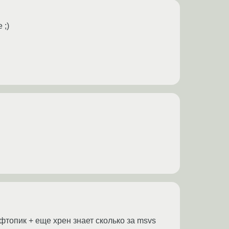
 ;)
фтопик + еще хрен знает сколько за msvs