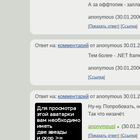
А за оффтопик - запла
anonymous
(
30.01.200
Показать ответ
Ссылка
Ответ на:
комментарий
от anonymous
30.01.
Тем более - .NET fram
anonymous
(
30.01.200
Ссылка
Ответ на:
комментарий
от anonymous
30.01.
Ну-ну. Попробовать, н
Так что низачёт.
anonymousI
(
30.01.2
★
Показать ответ
Ссылка