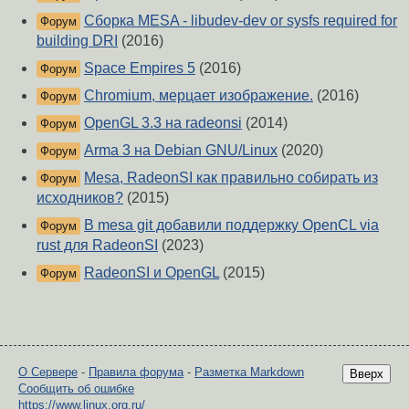
Сборка MESA - libudev-dev or sysfs required for
Форум
building DRI
(2016)
Space Empires 5
(2016)
Форум
Chromium, мерцает изображение.
(2016)
Форум
OpenGL 3.3 на radeonsi
(2014)
Форум
Arma 3 на Debian GNU/Linux
(2020)
Форум
Mesa, RadeonSI как правильно собирать из
Форум
исходников?
(2015)
В mesa git добавили поддержку OpenCL via
Форум
rust для RadeonSI
(2023)
RadeonSI и OpenGL
(2015)
Форум
О Сервере
-
Правила форума
-
Разметка Markdown
Вверх
Сообщить об ошибке
https://www.linux.org.ru/