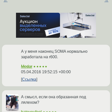
←
→
А у меня наконец SOMA нормально
заработала на r600.
Medar
★★★★★
05.04.2016 19:52:15 +00:00
Ссылка
А смысл, если она образанная под
лялехом?
hateyoufeel