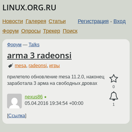
LINUX.ORG.RU
Новости
Галерея
Статьи
Регистрация
-
Вход
Форум
Опросы
Трекер
Поиск
Форум
—
Talks
arma 3 radeonsi
mesa
,
radeonsi
,
игры
прилетело обновление mesa 11.2.0, наконец
заработала 3 арма на свободных дровах
0
nexus86
★
05.04.2016 19:34:54 +00:00
1
Ссылка