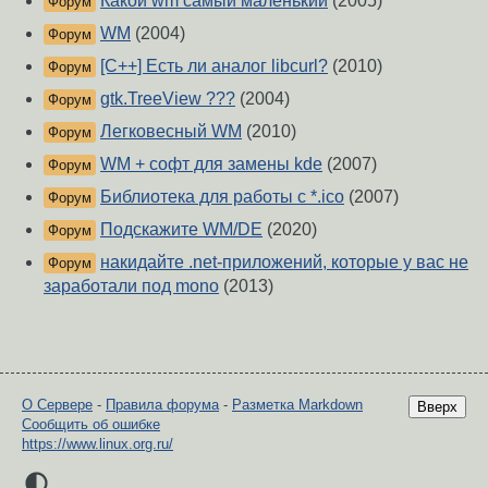
Какой wm самый маленький
(2005)
Форум
WM
(2004)
Форум
[C++] Есть ли аналог libcurl?
(2010)
Форум
gtk.TreeView ???
(2004)
Форум
Легковесный WM
(2010)
Форум
WM + софт для замены kde
(2007)
Форум
Библиотека для работы с *.ico
(2007)
Форум
Подскажите WM/DE
(2020)
Форум
накидайте .net-приложений, которые у вас не
Форум
заработали под mono
(2013)
О Сервере
-
Правила форума
-
Разметка Markdown
Вверх
Сообщить об ошибке
https://www.linux.org.ru/