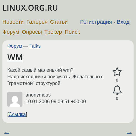
LINUX.ORG.RU
Новости
Галерея
Статьи
Регистрация
-
Вход
Форум
Опросы
Трекер
Поиск
Форум
—
Talks
WM
Какой самый маленький wm?
Надо исходнички поизучать. Желательно с
0
"грамотной" структурой.
anonymous
0
10.01.2006 09:09:51 +00:00
Ссылка
←
→