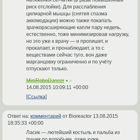
риск отслойки). Для расслабления
цилиарной мышцы (снятия спазма
аккомодации) можно также покапать
зрачкорасширяющие капли пару недель,
естественно, тоже минимизировав нагрузку,
но это уже к врачу — и пропишет, и
прокапает, и пронаблюдает, а то с
веществами сейчас туго, вон даже
марганцовку ограниченно и по учёту
отпускают только.
MiniRoboDancer
★☆
14.08.2015 10:09:11 +00:00
Ссылка
Ответ на:
комментарий
от Bioreactor
13.08.2015
18:35:33 +00:00
Ласик — лютейший костыль и пальба из
пушек по воробьям, даже хуже