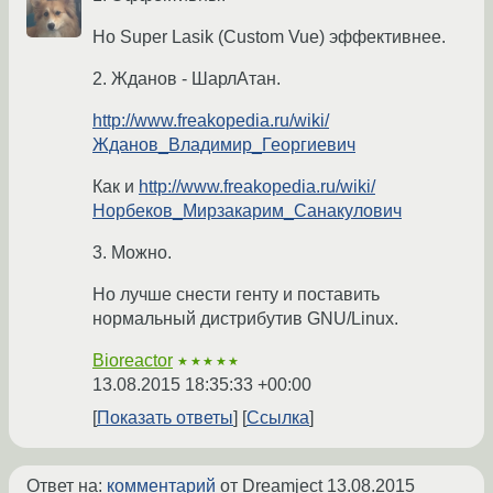
Но Super Lasik (Custom Vue) эффективнее.
2. Жданов - ШарлАтан.
http://www.freakopedia.ru/wiki/
Жданов_Владимир_Георгиевич
Как и
http://www.freakopedia.ru/wiki/
Норбеков_Мирзакарим_Санакулович
3. Можно.
Но лучше снести генту и поставить
нормальный дистрибутив GNU/Linux.
Bioreactor
★★★★★
13.08.2015 18:35:33 +00:00
Показать ответы
Ссылка
Ответ на:
комментарий
от Dreamject
13.08.2015