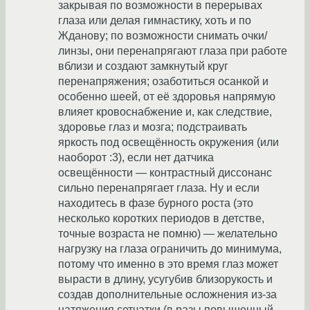
закрывая по возможности в перерывах
глаза или делая гимнастику, хоть и по
Жданову; по возможности снимать очки/
линзы, они перенапрягают глаза при работе
вблизи и создают замкнутый круг
перенапряжения; озаботиться осанкой и
особенно шеей, от её здоровья напрямую
влияет кровоснабжение и, как следствие,
здоровье глаз и мозга; подстраивать
яркость под освещённость окружения (или
наоборот :3), если нет датчика
освещённости — контрастный диссонанс
сильно перенапрягает глаза. Ну и если
находитесь в фазе бурного роста (это
несколько коротких периодов в детстве,
точные возраста не помню) — желательно
нагрузку на глаза ограничить до минимума,
потому что именно в это время глаз может
вырасти в длину, усугубив близорукость и
создав дополнительные осложнения из-за
натяжения сетчатки (в разы повышенный