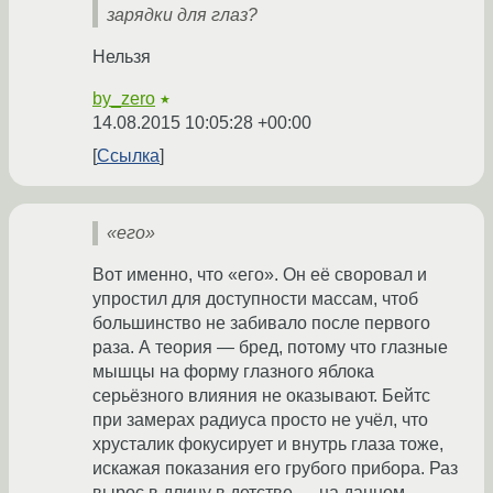
зарядки для глаз?
Нельзя
by_zero
★
14.08.2015 10:05:28 +00:00
Ссылка
«его»
Вот именно, что «его». Он её своровал и
упростил для доступности массам, чтоб
большинство не забивало после первого
раза. А теория — бред, потому что глазные
мышцы на форму глазного яблока
серьёзного влияния не оказывают. Бейтс
при замерах радиуса просто не учёл, что
хрусталик фокусирует и внутрь глаза тоже,
искажая показания его грубого прибора. Раз
вырос в длину в детстве — на данном