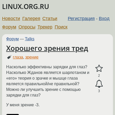
LINUX.ORG.RU
Новости
Галерея
Статьи
Регистрация
-
Вход
Форум
Опросы
Трекер
Поиск
Форум
—
Talks
Хорошего зрения тред
глаза
,
зрение
Насколько эффективны зарядки для глаз?
Насколько Жданов является шарлотаном и
2
«его» теория о зрачке и мышце глаза
является правильной/не правильной?
Можно ли улучшить зрение с помощью
3
зарядки для глаз?
У меня зрение -3.