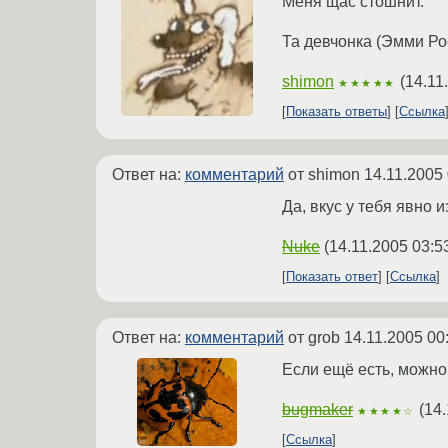
Меня щас стошнит.
Та девчонка (Эмми Рос
shimon
(
14.11
★★★★★
Показать ответы
Ссылка
Ответ на:
комментарий
от shimon
14.11.2005 
Да, вкус у тебя явно 
Nuke
(
14.11.2005 03:5
Показать ответ
Ссылка
Ответ на:
комментарий
от grob
14.11.2005 00
Если ещё есть, можно
bugmaker
(
14.
★★★★☆
Ссылка