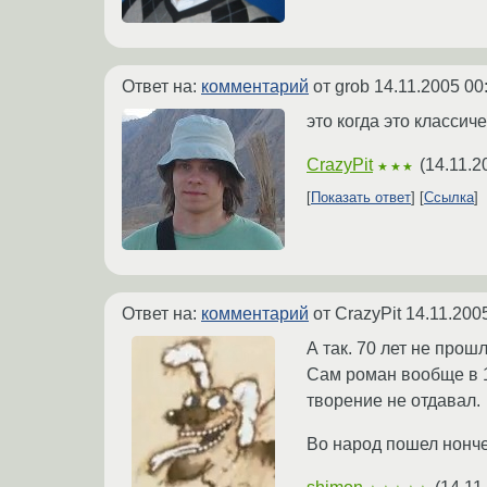
Ответ на:
комментарий
от grob
14.11.2005 00
это когда это класси
CrazyPit
(
14.11.2
★★★
Показать ответ
Ссылка
Ответ на:
комментарий
от CrazyPit
14.11.200
А так. 70 лет не прошл
Сам роман вообще в 1
творение не отдавал.
Во народ пошел нонче,