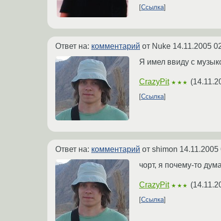
Ссылка
Ответ на:
комментарий
от Nuke
14.11.2005 0
Я имел ввиду с музык
CrazyPit
(
14.11.2
★★★
Ссылка
Ответ на:
комментарий
от shimon
14.11.2005 
чорт, я почему-то дум
CrazyPit
(
14.11.2
★★★
Ссылка