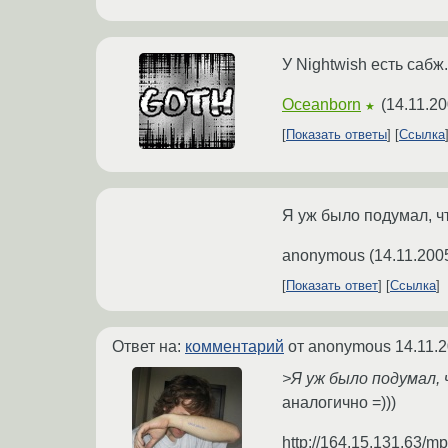
У Nightwish есть сабж
Oceanborn
(
14.11.20
★
Показать ответы
Ссылка
Я уж было подумал, чт
anonymous
(
14.11.200
Показать ответ
Ссылка
Ответ на:
комментарий
от anonymous
14.11.
>Я уж было подумал, 
аналогично =)))
http://164.15.131.63/m