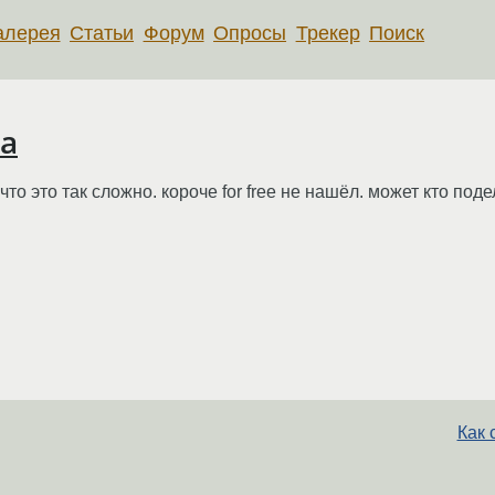
алерея
Статьи
Форум
Опросы
Трекер
Поиск
ra
что это так сложно. короче for free не нашёл. может кто под
Как 