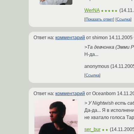
WerNA
(
14.11
★★★★★
Показать ответ
Ссылка
Ответ на:
комментарий
от shimon
14.11.2005 
>Та девчонка (Эмми Р
Н-да...
anonymous
(
14.11.200
Ссылка
Ответ на:
комментарий
от Oceanborn
14.11.2
> У Nightwish есть са
Да-да... Я в исполнен
не хватало голоса Тар
ser_bur
(
14.11.200
★★