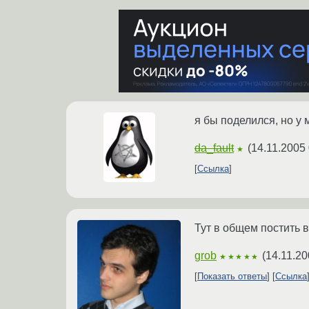
я бы поделился, но у 
da_fault
(
14.11.2005 
★
Ссылка
Тут в общем постить в
grob
(
14.11.20
★★★★★
Показать ответы
Ссылка