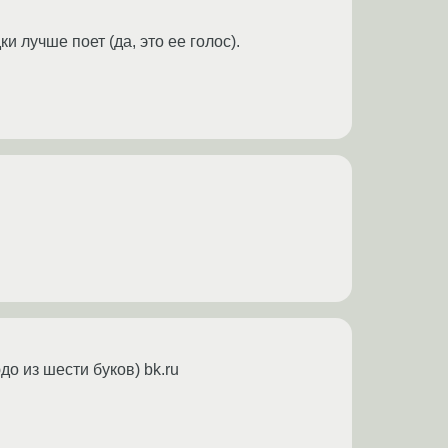
 лучше поет (да, это ее голос).
о из шести буков) bk.ru