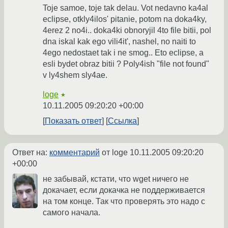
Toje samoe, toje tak delau. Vot nedavno ka4al
eclipse, otkly4ilos' pitanie, potom na doka4ky,
4erez 2 no4i.. doka4ki obnoryjil 4to file bitii, pol
dna iskal kak ego vili4it', nashel, no naiti to
4ego nedostaet tak i ne smog.. Eto eclipse, a
esli bydet obraz bitii ? Poly4ish "file not found"
v ly4shem sly4ae.
loge
★
10.11.2005 09:20:20 +00:00
Показать ответ
Ссылка
Ответ на:
комментарий
от loge
10.11.2005 09:20:20
+00:00
не забывай, кстати, что wget ничего не
докачает, если докачка не поддерживается
на том конце. Так что проверять это надо с
самого начала.