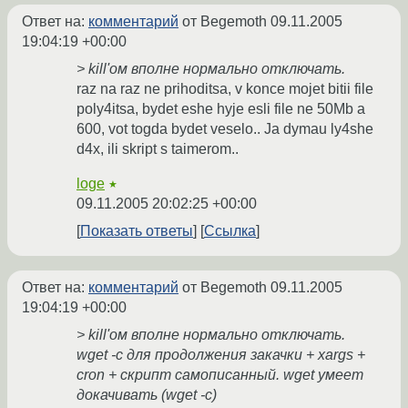
Ответ на:
комментарий
от Begemoth
09.11.2005
19:04:19 +00:00
> kill'ом вполне нормально отключать.
raz na raz ne prihoditsa, v konce mojet bitii file
poly4itsa, bydet eshe hyje esli file ne 50Mb a
600, vot togda bydet veselo.. Ja dymau ly4she
d4x, ili skript s taimerom..
loge
★
09.11.2005 20:02:25 +00:00
Показать ответы
Ссылка
Ответ на:
комментарий
от Begemoth
09.11.2005
19:04:19 +00:00
> kill'ом вполне нормально отключать.
wget -c для продолжения закачки + xargs +
cron + скрипт самописанный. wget умеет
докачивать (wget -c)