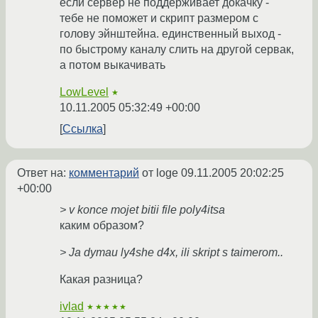
если сервер не поддерживает докачку -
тебе не поможет и скрипт размером с
голову эйнштейна. единственный выход -
по быстрому каналу слить на другой сервак,
а потом выкачивать
LowLevel
★
10.11.2005 05:32:49 +00:00
Ссылка
Ответ на:
комментарий
от loge
09.11.2005 20:02:25
+00:00
> v konce mojet bitii file poly4itsa
каким образом?
> Ja dymau ly4she d4x, ili skript s taimerom..
Какая разница?
ivlad
★★★★★