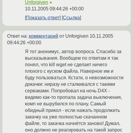
Unforgiven
★
10.11.2005 09:44:26 +00:00
Показать ответ
Ссылка
Ответ на:
комментарий
от Unforgiven
10.11.2005
09:44:26 +00:00
Я тот анонимус, автор вопроса. Спасибо за
высказывания. Вообщем по ответам я так
понял, что kill wget не сделает ничего
плохого с куском файла. Наверное им и
буду пользоваться. Кстати, о невозможности
докачки: ниразу не сталкивался с такими
серваками. Попробовал на ночь D4X -
видимо как-то пропала задача выключения,
комп не вырубился по плану. Самый
обидный прикол - если нажать продолжить
закачку на уже полностью скачанном
файле, то закачка начнётся заново! Думал,
оно должно не реагировать на такой запрос