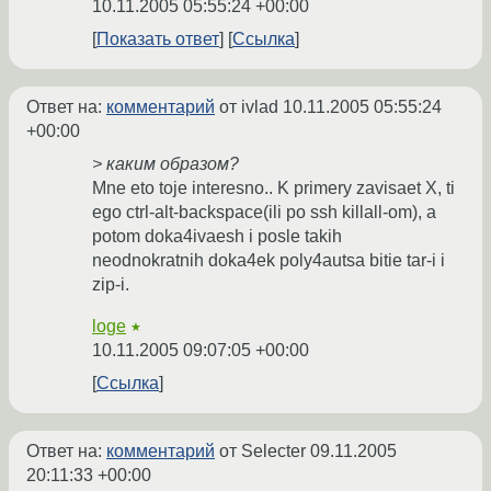
10.11.2005 05:55:24 +00:00
Показать ответ
Ссылка
Ответ на:
комментарий
от ivlad
10.11.2005 05:55:24
+00:00
> каким образом?
Mne eto toje interesno.. K primery zavisaet X, ti
ego ctrl-alt-backspace(ili po ssh killall-om), a
potom doka4ivaesh i posle takih
neodnokratnih doka4ek poly4autsa bitie tar-i i
zip-i.
loge
★
10.11.2005 09:07:05 +00:00
Ссылка
Ответ на:
комментарий
от Selecter
09.11.2005
20:11:33 +00:00