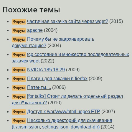
Похожие темы
частичная закачка сайта через wget?
(2015)
Форум
apache
(2004)
Форум
Почему бы не заархивировать
Форум
документацию?
(2004)
tcp состояние и множество последовательных
Форум
закачек wget
(2022)
NVIDIA 185.18.29
(2009)
Форум
Плагин для закачки в fierfox
(2009)
Форум
Патенты....
(2006)
Форум
[for talks] Стоит ли делать отдельный раздел
Форум
для /* каталога?
(2010)
Доступ к /var/www/html через FTP
(2007)
Форум
Несколько директорий для скачивания
Форум
(transmission, settings.json, download-dir)
(2014)