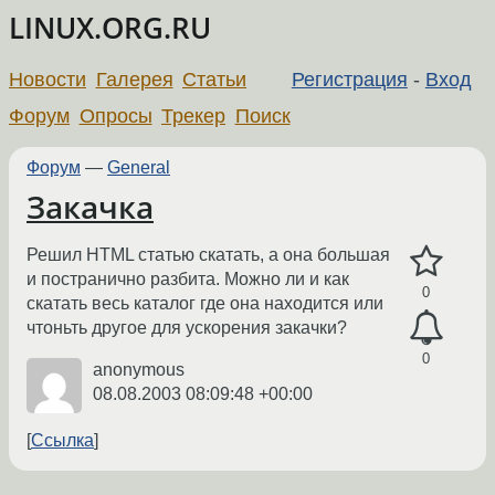
LINUX.ORG.RU
Новости
Галерея
Статьи
Регистрация
-
Вход
Форум
Опросы
Трекер
Поиск
Форум
—
General
Закачка
Решил HTML статью скатать, а она большая
и постранично разбита. Можно ли и как
0
скатать весь каталог где она находится или
чтоньть другое для ускорения закачки?
0
anonymous
08.08.2003 08:09:48 +00:00
Ссылка