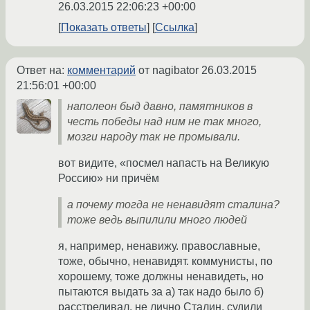
26.03.2015 22:06:23 +00:00
Показать ответы
Ссылка
Ответ на:
комментарий
от nagibator
26.03.2015
21:56:01 +00:00
наполеон быд давно, памятников в
честь победы над ним не так много,
мозги народу так не промывали.
вот видите, «посмел напасть на Великую
Россию» ни причём
а почему тогда не ненавидят сталина?
тоже ведь выпилили много людей
я, например, ненавижу. православные,
тоже, обычно, ненавидят. коммунисты, по
хорошему, тоже должны ненавидеть, но
пытаются выдать за а) так надо было б)
расстреливал, не лично Сталин, судили