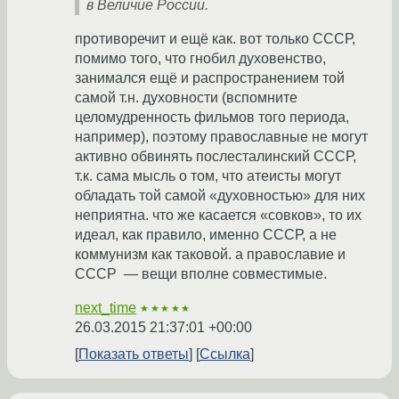
в Величие России.
противоречит и ещё как. вот только СССР,
помимо того, что гнобил духовенство,
занимался ещё и распространением той
самой т.н. духовности (вспомните
целомудренность фильмов того периода,
например), поэтому православные не могут
активно обвинять послесталинский СССР,
т.к. сама мысль о том, что атеисты могут
обладать той самой «духовностью» для них
неприятна. что же касается «совков», то их
идеал, как правило, именно СССР, а не
коммунизм как таковой. а православие и
СССР — вещи вполне совместимые.
next_time
★★★★★
26.03.2015 21:37:01 +00:00
Показать ответы
Ссылка