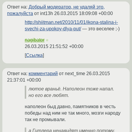
Ответ на:
Добрый модератор, не удаляй это,
пожалуйста
от int13h
26.03.2015 18:09:08 +00:00
http://shiitman.net/2010/11/01/ikona-stalina-i-
svechi-za-upokoy-dlya-put/
— это веселее ;-)
nagibator
☆
26.03.2015 21:51:52 +00:00
Ссылка
Ответ на:
комментарий
от next_time
26.03.2015
21:37:01 +00:00
лютое враньё. Наполеон тоже напал.
но его все любят.
наполеон быд давно, памятников в честь
победы над ним не так много, мозги народу
так не промывали.
а Гитлера ненавидят именно потому,