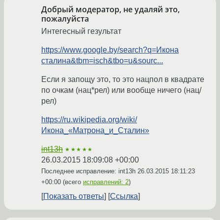
Добрый модератор, не удаляй это,
пожалуйста
Интегесный гезультат
https://www.google.by/search?q=Икона
сталина&tbm=isch&tbo=u&sourc...
Если я запощу это, то это нацпол в квадрате
по очкам (нац*рел) или вообще ничего (нац/
рел)
https://ru.wikipedia.org/wiki/
Икона_«Матрона_и_Сталин»
int13h
★★★★★
26.03.2015 18:09:08 +00:00
Последнее исправление: int13h
26.03.2015 18:11:23
+00:00
(всего
исправлений: 2
)
Показать ответы
Ссылка