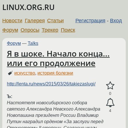
LINUX.ORG.RU
Новости
Галерея
Статьи
Регистрация
-
Вход
Форум
Опросы
Трекер
Поиск
Форум
—
Talks
Я в шоке. Начало конца...
или его продолжение
искусство
,
история болезни
http://lenta.ru/news/2015/03/26/takiezaslugi/
0
Ъ:
Настоятеля новосибирского собора
святого Александра Невского Александра
4
Новопашина президент России Владимир
Путин наградил орденом «За заслуги перед
Отечеством» II степени. Согласно указу,