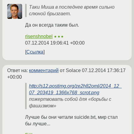
Таки Миша в последнее время сильно
слюной брызгает.
Да он всегда таким был.
risenshnobel
★★★
07.12.2014 19:06:41 +00:00
Ссылка
Ответ на:
комментарий
от Solace
07.12.2014 17:36:17
+00:00
http://s12.postimg.org/ze2h82oml/2014_12_
07_203419_1366x768_scrot.png
пожертвовать собой для «борьбы с
фашизмом»
Лучше бы они читали suicide.txt, мир стал
бы лучше...