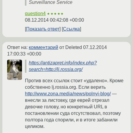
Surveillance Service
question4
★★★★★
08.12.2014 00:42:08 +00:00
Показать ответ
Ссылка
Ответ на:
комментарий
от Deleted
07.12.2014
17:00:33 +00:00
https://antizapret.info/index.php?
search=http://lj.rossia.org/
Против всех ссылок стоит «удалено». Кроме
собственно lj.rossia.org. Если верить
http://www.zona.media/news/polnyi-blog/
—
внесли за листовку, где еврей отрезал
девочке голову, но конкретный URL в
постановлении суда отсутствовал, поэтому
полтора года спорили, и в итоге забанили
целиком.