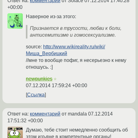
Ответ на:
комментарий
от Solace
07.12.2014 17:40:28
+00:00
Наверное из-за этого:
Признается в трусости, любви к боли,
антисемитизме и гомосексуализме.
source:
http://www.wikireality.ru/wiki/
Миша_Вербицкий
//мне то вообще пофиг, я несерьезно к нему
отношусь. :]
newpunkies
☆
07.12.2014 17:59:24 +00:00
Ссылка
Ответ на:
комментарий
от mandala
07.12.2014
17:51:32 +00:00
Думаю, тебе стоит немедленно сообщить об
этом изъяне в компетентные органы!