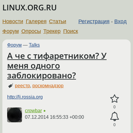
LINUX.ORG.RU
Новости
Галерея
Статьи
Регистрация
-
Вход
Форум
Опросы
Трекер
Поиск
Форум
—
Talks
А че с тифаретником? У
меня одного
заблокировано?
реестр
,
роскомнадзор
http://lj.rossia.org
0
crowbar
★
07.12.2014 16:55:33 +00:00
0