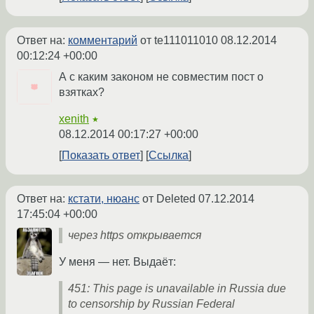
Ответ на:
комментарий
от te111011010
08.12.2014
00:12:24 +00:00
А с каким законом не совместим пост о
взятках?
xenith
★
08.12.2014 00:17:27 +00:00
Показать ответ
Ссылка
Ответ на:
кстати, нюанс
от Deleted
07.12.2014
17:45:04 +00:00
через https открывается
У меня — нет. Выдаёт:
451: This page is unavailable in Russia due
to censorship by Russian Federal