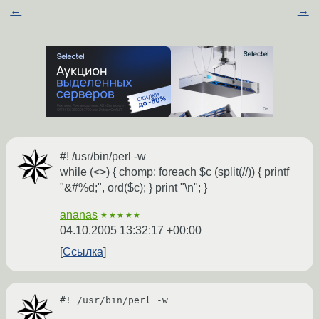
←
→
#! /usr/bin/perl -w
while (<>) { chomp; foreach $c (split(//)) { printf
"&#%d;", ord($c); } print "\n"; }
ananas
★★★★★
04.10.2005 13:32:17 +00:00
Ссылка
#! /usr/bin/perl -w
