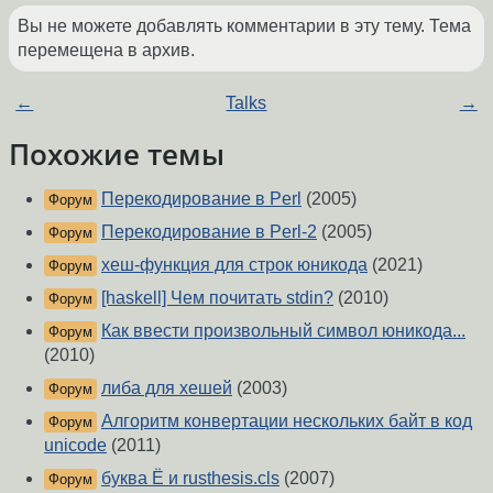
Вы не можете добавлять комментарии в эту тему. Тема
перемещена в архив.
←
Talks
→
Похожие темы
Перекодирование в Perl
(2005)
Форум
Перекодирование в Perl-2
(2005)
Форум
хеш-функция для строк юникода
(2021)
Форум
[haskell] Чем почитать stdin?
(2010)
Форум
Как ввести произвольный символ юникода...
Форум
(2010)
либа для хешей
(2003)
Форум
Алгоритм конвертации нескольких байт в код
Форум
unicode
(2011)
буква Ё и rusthesis.cls
(2007)
Форум