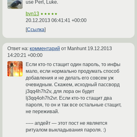
use Perl, Luke.
bvn13
★★★★★
20.12.2013 06:41:41 +00:00
Ссылка
Ответ на:
комментарий
от Manhunt
19.12.2013
14:20:21 +00:00
Если кто-то стащит один пароль, то инфы
мало, если нормально продумать способ
добавления и не делать его совсем уж
очевидным. Скажем, исходный пассворд
j3qq4h7h2v, для лора он будет
lj3qq4oh7h2vr. Если кто-то стащит два
пароля, то он и так все остальные стащит,
не переживай.
----- апдейт — этот пост не является
ритуалом выкладывания пароля. :)