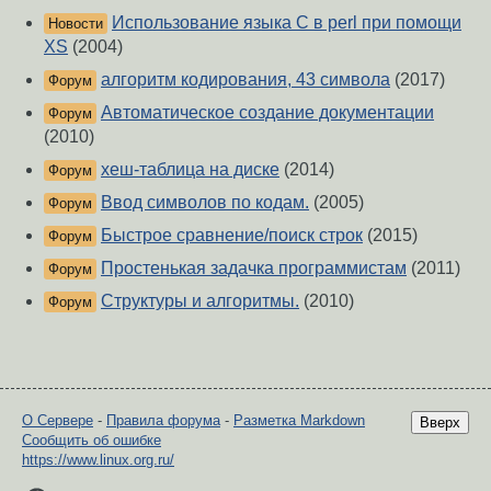
Использование языка С в perl при помощи
Новости
XS
(2004)
алгоритм кодирования, 43 символа
(2017)
Форум
Автоматическое создание документации
Форум
(2010)
хеш-таблица на диске
(2014)
Форум
Ввод символов по кодам.
(2005)
Форум
Быстрое сравнение/поиск строк
(2015)
Форум
Простенькая задачка программистам
(2011)
Форум
Структуры и алгоритмы.
(2010)
Форум
О Сервере
-
Правила форума
-
Разметка Markdown
Вверх
Сообщить об ошибке
https://www.linux.org.ru/