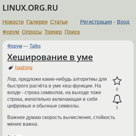
LINUX.ORG.RU
Новости
Галерея
Статьи
Регистрация
-
Вход
Форум
Опросы
Трекер
Поиск
Форум
—
Talks
Хеширование в уме
hashing
Лор, предложи какие-нибудь алгоритмы для
быстрого расчёта в уме хеш-функции. На
0
входе - строка символов, на выходе тоже
строка, желательно включающая в себя
цифровые и обычные символы.
1
Важнее думаю скорость вычисления, стойкость
менее важна.