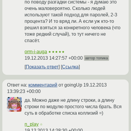
по поводу разгадки системы - я думаю это
очень маловероятно. Сколько людей
используют такой подход для паролей, 2-3
процента? И то вряд ли. А если уж кто-то
решил взяться за конкретного человека (что
тоже редкий случай), то тут ничего не
спасёт.
orm-i-auga
★★★★★
19.12.2013 14:27:57 +00:00
автор топика
Показать ответ
Ссылка
Ответ на:
комментарий
от goingUp
19.12.2013
13:39:23 +00:00
да. Можно даже не длину строки, а длину
строки по модулю простого числа брать. Вся
суть в обработке списка коллизий =)
n_play
☆
19.12.2013 14:28:30 +00:00