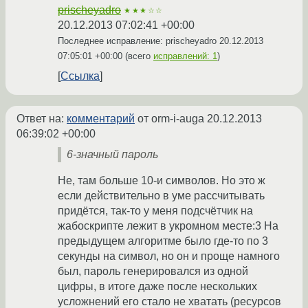
prischeyadro
★★★☆☆
20.12.2013 07:02:41 +00:00
Последнее исправление: prischeyadro
20.12.2013
07:05:01 +00:00
(всего
исправлений: 1
)
Ссылка
Ответ на:
комментарий
от orm-i-auga
20.12.2013
06:39:02 +00:00
6-значный пароль
Не, там больше 10-и символов. Но это ж
если действительно в уме рассчитывать
придётся, так-то у меня подсчётчик на
жабоскрипте лежит в укромном месте:3 На
предыдущем алгоритме было где-то по 3
секунды на символ, но он и проще намного
был, пароль генерировался из одной
цифры, в итоге даже после нескольких
усложнений его стало не хватать (ресурсов