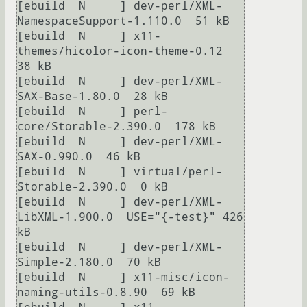
[ebuild  N     ] dev-perl/XML-
NamespaceSupport-1.110.0  51 kB

[ebuild  N     ] x11-
themes/hicolor-icon-theme-0.12  
38 kB

[ebuild  N     ] dev-perl/XML-
SAX-Base-1.80.0  28 kB

[ebuild  N     ] perl-
core/Storable-2.390.0  178 kB

[ebuild  N     ] dev-perl/XML-
SAX-0.990.0  46 kB

[ebuild  N     ] virtual/perl-
Storable-2.390.0  0 kB

[ebuild  N     ] dev-perl/XML-
LibXML-1.900.0  USE="{-test}" 426 
kB

[ebuild  N     ] dev-perl/XML-
Simple-2.180.0  70 kB

[ebuild  N     ] x11-misc/icon-
naming-utils-0.8.90  69 kB
