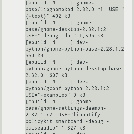
[ebuild  N     ] gnome-
base/libgnomekbd-2.32.0-r1  USE="
{-test}" 402 kB

[ebuild  N     ] gnome-
base/gnome-desktop-2.32.1:2  
USE="-debug -doc" 1,596 kB

[ebuild  N     ] dev-
python/gnome-python-base-2.28.1:2  
550 kB

[ebuild  N     ] dev-
python/gnome-python-desktop-base-
2.32.0  607 kB

[ebuild  N     ] dev-
python/gconf-python-2.28.1:2  
USE="-examples" 0 kB

[ebuild  N     ] gnome-
base/gnome-settings-daemon-
2.32.1-r2  USE="libnotify 
policykit smartcard -debug -
pulseaudio" 1,327 kB
