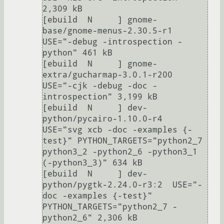
2,309 kB

[ebuild  N     ] gnome-
base/gnome-menus-2.30.5-r1  
USE="-debug -introspection -
python" 461 kB

[ebuild  N     ] gnome-
extra/gucharmap-3.0.1-r200  
USE="-cjk -debug -doc -
introspection" 3,199 kB

[ebuild  N     ] dev-
python/pycairo-1.10.0-r4  
USE="svg xcb -doc -examples {-
test}" PYTHON_TARGETS="python2_7 
python3_2 -python2_6 -python3_1 
(-python3_3)" 634 kB

[ebuild  N     ] dev-
python/pygtk-2.24.0-r3:2  USE="-
doc -examples {-test}" 
PYTHON_TARGETS="python2_7 -
python2_6" 2,306 kB
