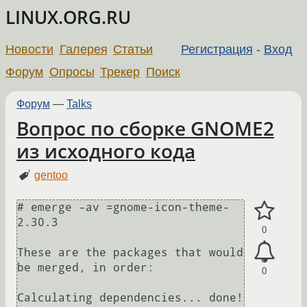
LINUX.ORG.RU
Новости
Галерея
Статьи
Регистрация
-
Вход
Форум
Опросы
Трекер
Поиск
Форум
—
Talks
Вопрос по сборке GNOME2
из исходного кода
gentoo
# emerge -av =gnome-icon-theme-
2.30.3

0
These are the packages that would 
be merged, in order:

0
Calculating dependencies... done!
