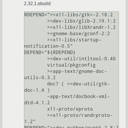
2.32.1.ebuild:
RDEPEND=">=x11-libs/gtk+-2.18:2

	>=dev-libs/glib-2.19.1:2

	>=x11-libs/libXrandr-1.2

	>=gnome-base/gconf-2:2

	>=x11-libs/startup-
notification-0.5"

DEPEND="${RDEPEND}

	>=dev-util/intltool-0.40

	virtual/pkgconfig

	>=app-text/gnome-doc-
utils-0.3.2

	doc? ( >=dev-util/gtk-
doc-1.4 )

	~app-text/docbook-xml-
dtd-4.1.2

	x11-proto/xproto

	>=x11-proto/randrproto-
1.2"

PDEPEND=">=dev-python/pygtk-2.8:2
