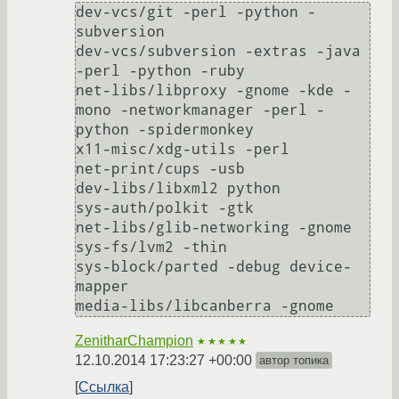
dev-vcs/git -perl -python -
subversion

dev-vcs/subversion -extras -java 
-perl -python -ruby

net-libs/libproxy -gnome -kde -
mono -networkmanager -perl -
python -spidermonkey

x11-misc/xdg-utils -perl

net-print/cups -usb

dev-libs/libxml2 python

sys-auth/polkit -gtk

net-libs/glib-networking -gnome

sys-fs/lvm2 -thin

sys-block/parted -debug device-
mapper

media-libs/libcanberra -gnome
ZenitharChampion
★★★★★
12.10.2014 17:23:27 +00:00
автор топика
Ссылка