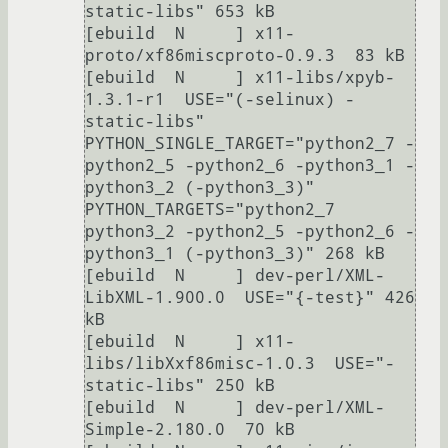
static-libs" 653 kB

[ebuild  N     ] x11-
proto/xf86miscproto-0.9.3  83 kB

[ebuild  N     ] x11-libs/xpyb-
1.3.1-r1  USE="(-selinux) -
static-libs" 
PYTHON_SINGLE_TARGET="python2_7 -
python2_5 -python2_6 -python3_1 -
python3_2 (-python3_3)" 
PYTHON_TARGETS="python2_7 
python3_2 -python2_5 -python2_6 -
python3_1 (-python3_3)" 268 kB

[ebuild  N     ] dev-perl/XML-
LibXML-1.900.0  USE="{-test}" 426 
kB

[ebuild  N     ] x11-
libs/libXxf86misc-1.0.3  USE="-
static-libs" 250 kB

[ebuild  N     ] dev-perl/XML-
Simple-2.180.0  70 kB
