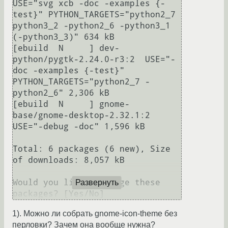
USE="svg xcb -doc -examples {-
test}" PYTHON_TARGETS="python2_7 
python3_2 -python2_6 -python3_1 
(-python3_3)" 634 kB

[ebuild  N     ] dev-
python/pygtk-2.24.0-r3:2  USE="-
doc -examples {-test}" 
PYTHON_TARGETS="python2_7 -
python2_6" 2,306 kB

[ebuild  N     ] gnome-
base/gnome-desktop-2.32.1:2  
USE="-debug -doc" 1,596 kB

Total: 6 packages (6 new), Size 
of downloads: 8,057 kB

Would you like to merge these 
Развернуть
packages? [Yes/No]
1). Можно ли собрать gnome-icon-theme без
перловки? Зачем она вообще нужна?