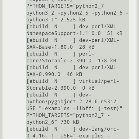
PYTHON_TARGETS="python2_7 
python3_2 -python2_5 -python2_6 -
python3_1" 2,525 kB

[ebuild  N     ] dev-perl/XML-
NamespaceSupport-1.110.0  51 kB

[ebuild  N     ] dev-perl/XML-
SAX-Base-1.80.0  28 kB

[ebuild  N     ] perl-
core/Storable-2.390.0  178 kB

[ebuild  N     ] dev-perl/XML-
SAX-0.990.0  46 kB

[ebuild  N     ] virtual/perl-
Storable-2.390.0  0 kB

[ebuild  N     ] dev-
python/pygobject-2.28.6-r53:2  
USE="-examples -libffi {-test}" 
PYTHON_TARGETS="python2_7 -
python2_6" 730 kB

[ebuild  N     ] dev-lang/orc-
0.4.16-r1  USE="-examples -