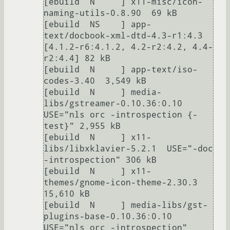
[ebuild  N     ] x11-misc/icon-
naming-utils-0.8.90  69 kB

[ebuild  NS    ] app-
text/docbook-xml-dtd-4.3-r1:4.3 
[4.1.2-r6:4.1.2, 4.2-r2:4.2, 4.4-
r2:4.4] 82 kB

[ebuild  N     ] app-text/iso-
codes-3.40  3,549 kB

[ebuild  N     ] media-
libs/gstreamer-0.10.36:0.10  
USE="nls orc -introspection {-
test}" 2,955 kB

[ebuild  N     ] x11-
libs/libxklavier-5.2.1  USE="-doc 
-introspection" 306 kB

[ebuild  N     ] x11-
themes/gnome-icon-theme-2.30.3  
15,610 kB

[ebuild  N     ] media-libs/gst-
plugins-base-0.10.36:0.10  
USE="nls orc -introspection" 