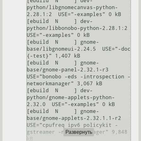
[ebuild  N     ] dev-
python/libgnomecanvas-python-
2.28.1:2  USE="-examples" 0 kB

[ebuild  N     ] dev-
python/libbonobo-python-2.28.1:2  
USE="-examples" 0 kB

[ebuild  N     ] gnome-
base/libgnomeui-2.24.5  USE="-doc 
{-test}" 1,407 kB

[ebuild  N     ] gnome-
base/gnome-panel-2.32.1-r3  
USE="bonobo -eds -introspection -
networkmanager" 3,067 kB

[ebuild  N     ] dev-
python/gnome-applets-python-
2.32.0  USE="-examples" 0 kB

[ebuild  N     ] gnome-
base/gnome-applets-2.32.1.1-r2  
USE="cpufreq ipv6 policykit -
gstreamer -networkmanager" 9,848 
Развернуть
kB