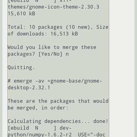
[ebuild  N     ] x11-
themes/gnome-icon-theme-2.30.3  
15,610 kB

Total: 10 packages (10 new), Size 
of downloads: 16,513 kB

Would you like to merge these 
packages? [Yes/No] n

Quitting.

# emerge -av =gnome-base/gnome-
desktop-2.32.1

These are the packages that would 
be merged, in order:

Calculating dependencies... done!

[ebuild  N     ] dev-
python/numpy-1.6.2-r2  USE="-doc 