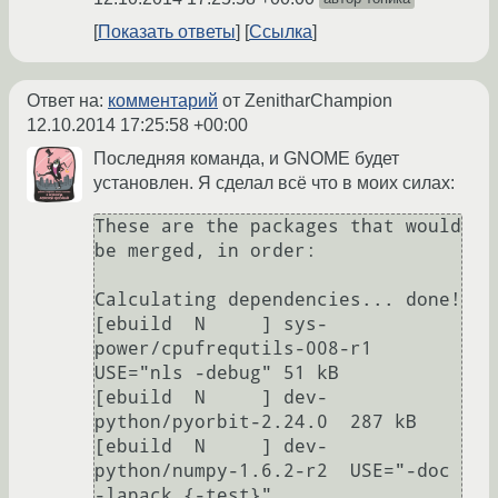
Показать ответы
Ссылка
Ответ на:
комментарий
от ZenitharChampion
12.10.2014 17:25:58 +00:00
Последняя команда, и GNOME будет
установлен. Я сделал всё что в моих силах:
These are the packages that would 
be merged, in order:

Calculating dependencies... done!

[ebuild  N     ] sys-
power/cpufrequtils-008-r1  
USE="nls -debug" 51 kB

[ebuild  N     ] dev-
python/pyorbit-2.24.0  287 kB

[ebuild  N     ] dev-
python/numpy-1.6.2-r2  USE="-doc 
-lapack {-test}" 