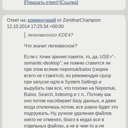
Показать ответ
Ссылка
Ответ на:
комментарий
от ZenitharChampion
12.10.2014 17:25:34 +00:00
легковесного KDE4?
Что значит легковесное?
Если с точки зрения памяти, то, да, USE="-
semantic-desktop"; не помню ставится ли
при этом всякие nepomuk/baloo (скорее
всего не ставится), но рекомендую сразу
при запуске идти в System Settings и
вырубать там все, что похоже на Nepomuk,
Baloo, Search, Indexing и т. п.. Потому как
оно потом насобирает базу данных, и даже
когда отключишь потом, все равно будет это
подгружать. Ну, ручное удаление файлов
никто не отменял, благо в кедах все в
отдельных файлах, а не в чем-то а-ля