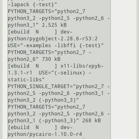
-lapack {-test}" 
PYTHON_TARGETS="python2_7 
python3_2 -python2_5 -python2_6 -
python3_1" 2,525 kB

[ebuild  N     ] dev-
python/pygobject-2.28.6-r53:2  
USE="-examples -libffi {-test}" 
PYTHON_TARGETS="python2_7 -
python2_6" 730 kB

[ebuild  N     ] x11-libs/xpyb-
1.3.1-r1  USE="(-selinux) -
static-libs" 
PYTHON_SINGLE_TARGET="python2_7 -
python2_5 -python2_6 -python3_1 -
python3_2 (-python3_3)" 
PYTHON_TARGETS="python2_7 
python3_2 -python2_5 -python2_6 -
python3_1 (-python3_3)" 268 kB

[ebuild  N     ] dev-
python/pycairo-1.10.0-r4  