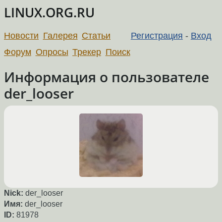
LINUX.ORG.RU
Новости
Галерея
Статьи
Регистрация
-
Вход
Форум
Опросы
Трекер
Поиск
Информация о пользователе
der_looser
Nick:
der_looser
Имя:
der_looser
ID:
81978