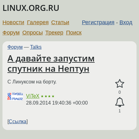
LINUX.ORG.RU
Новости
Галерея
Статьи
Регистрация
-
Вход
Форум
Опросы
Трекер
Поиск
Форум
—
Talks
А давайте запустим
спутник на Нептун
С Линуксом на борту.
0
ViTeX
★★★★
28.09.2014 19:40:36 +00:00
1
Ссылка
←
→