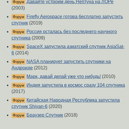
Давайте устроим день Нептуна на ЛОРе
Форум
(2003)
Firefly Aerospace готова бесплатно запустить
Форум
спутник
(2019)
Россия осталась без последнего научного
Форум
спутника
(2009)
SpaceX запустила азиатский спутник AsiaSat-
Форум
6
(2014)
NASA планирует запустить спутники на
Форум
Андроиде
(2012)
Марк, давай делай уже что нибудь!
(2010)
Форум
Индия запустила в космос сразу 104 спутника
Форум
(2017)
Китайская Народная Республика запустила
Форум
спутник Shiyan-6
(2020)
Браузер Спутник
(2018)
Форум