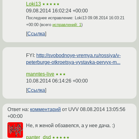
Loki13
★★★★★
09.08.2014 16:02:24 +00:00
Последнее исправление: Loki13
09.08.2014 16:03:21
+00:00
(всего
исправлений: 1
)
Ссылка
FYI:
http://svobodnoye-vremya.ru/rossiya/v-
peterburge-otkroetsya-vystavka-pervyx-m...
manntes-live
★★★
10.08.2014 06:14:26 +00:00
Ссылка
Ответ на:
комментарий
от UVV
08.08.2014 13:05:56
+00:00
Не, я женой обзавелся, а у нее дача. :)
panter_dsd
★★★★★