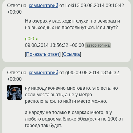
Ответ на:
комментарий
от Loki13
09.08.2014 09:10:42
+00:00
На озерах у вас, ходят слухи, по вечерам и
на выходных не протолкнуться. Или лгут?
g0t0
★
09.08.2014 13:56:32 +00:00
автор топика
Показать ответ
Ссылка
Ответ на:
комментарий
от g0t0
09.08.2014 13:56:32
+00:00
ну народу конечно многовато, это есть, но
если места знать, а не у метро
распологатся, то найти место можно.
а народу не только в озерках много, а у
любого водоема ближе 50км(если не 100) от
города так будет.