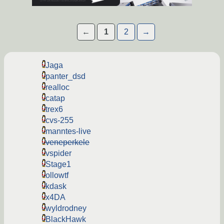
←
1
2
→
Jaga
panter_dsd
realloc
catap
trex6
cvs-255
manntes-live
veneperkele
vspider
Stage1
ollowtf
kdask
x4DA
wyldrodney
BlackHawk