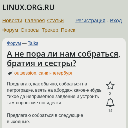
LINUX.ORG.RU
Новости
Галерея
Статьи
Регистрация
-
Вход
Форум
Опросы
Трекер
Поиск
Форум
—
Talks
А не пора ли нам собраться,
братия и сестры?
outsession
,
санкт-петербург
Предлагаю, как обычно, собраться на
петроградке, взять на абордаж какое-нибудь
2
тихое да неприметное завдение и устроить
там лоровские посиделки.
14
Предлагаю собраться в следующие
выходные.