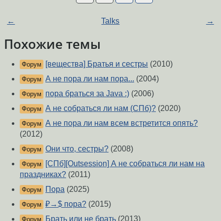
←
Talks
→
Похожие темы
[вещества] Братья и сестры
(2010)
Форум
А не пора ли нам пора...
(2004)
Форум
пора браться за Java :)
(2006)
Форум
А не собраться ли нам (СПб)?
(2020)
Форум
А не пора ли нам всем встретится опять?
Форум
(2012)
Они что, сестры?
(2008)
Форум
[СПб][Outsession] А не собраться ли нам на
Форум
праздниках?
(2011)
Пора
(2025)
Форум
₽→$ пора?
(2015)
Форум
Брать или не брать
(2013)
Форум