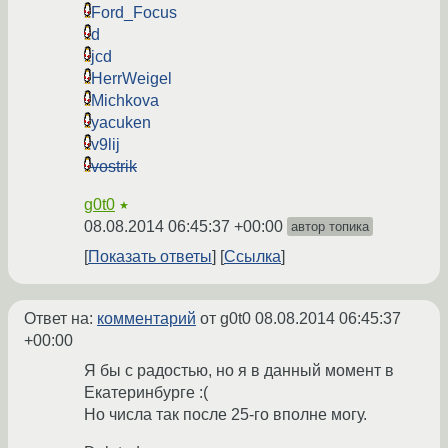
Ford_Focus
d
jcd
HerrWeigel
Michkova
yacuken
v9lij
vostrik
g0t0
★
08.08.2014 06:45:37 +00:00
автор топика
Показать ответы
Ссылка
Ответ на:
комментарий
от g0t0
08.08.2014 06:45:37
+00:00
Я бы с радостью, но я в данный момент в
Екатеринбурге :(
Но числа так после 25-го вполне могу.