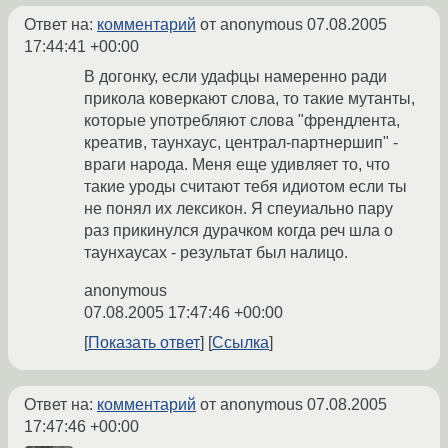
Ответ на:
комментарий
от anonymous
07.08.2005
17:44:41 +00:00
В догонку, если удафцы намеренно ради
прикола коверкают слова, то такие мутанты,
которые употребляют слова "френдлента,
креатив, таунхаус, централ-партнершип" -
враги народа. Меня еще удивляет то, что
такие уроды считают тебя идиотом если ты
не понял их лексикон. Я спеуиально пару
раз прикинулся дурачком когда реч шла о
таунхаусах - результат был налицо.
anonymous
07.08.2005 17:47:46 +00:00
Показать ответ
Ссылка
Ответ на:
комментарий
от anonymous
07.08.2005
17:47:46 +00:00