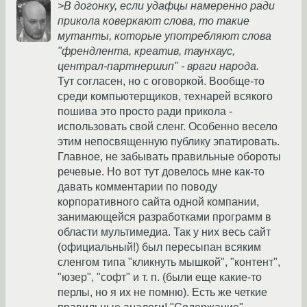
>В догонку, если удафцы намеренно ради
прикола коверкают слова, то такие
мутанты, которые употребляют слова
"френдлента, креатив, таунхаус,
централ-партнершип" - враги народа.
Тут согласен, но с оговоркой. Вообще-то
среди компьютерщиков, технарей всякого
пошива это просто ради прикола -
использовать свой сленг. Особенно весело
этим непосвященную публику эпатировать.
Главное, не забывать правильные обороты
речевые. Но вот тут довелось мне как-то
давать комментарии по поводу
корпоративного сайта одной компании,
занимающейся разработками программ в
области мультимедиа. Так у них весь сайт
(официальный!) был пересыпан всяким
сленгом типа "кликнуть мышкой", "контент",
"юзер", "софт" и т. п. (были еще какие-то
перлы, но я их не помню). Есть же четкие