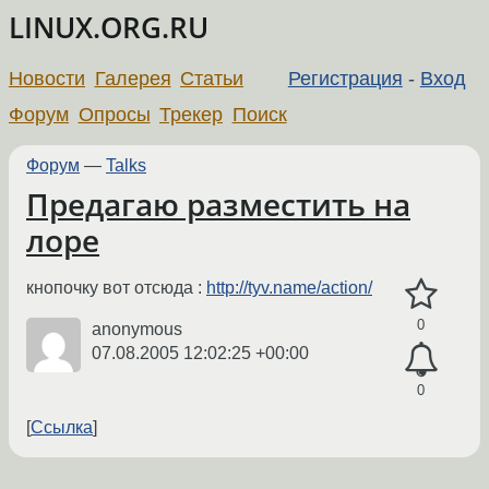
LINUX.ORG.RU
Новости
Галерея
Статьи
Регистрация
-
Вход
Форум
Опросы
Трекер
Поиск
Форум
—
Talks
Предагаю разместить на
лоре
кнопочку вот отсюда :
http://tyv.name/action/
0
anonymous
07.08.2005 12:02:25 +00:00
0
Ссылка
←
→