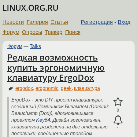
LINUX.ORG.RU
Новости
Галерея
Статьи
Регистрация
-
Вход
Форум
Опросы
Трекер
Поиск
Форум
—
Talks
Редкая возможность
купить эргономичную
клавиатуру ErgoDox
ergodox
,
ergonomic
,
geek
,
клавиатура
ErgoDox - это DIY проект клавиатуры,
созданный Домиником Бичампом (Dominik
0
Beauchamp (Dox)), вдохновившимся
проектом
Key64
. Дизайн эргономичен,
клавиатура разделена на две отдельные
1
половинки, соединенные проводом.