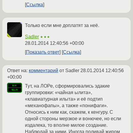
Ссылка
Только если мне доплатят за неё.
Sadler
★★★
28.01.2014 12:40:56 +00:00
Показать ответ
Ссылка
Ответ на:
комментарий
от Sadler
28.01.2014 12:40:56
+00:00
Тут, на ЛОРе, сформировались эдакие
группировки: «чайная ылита»,
«клавиатурная илыта» и её подтип
«механофапы», а также «понифаги».
Относись к ним как, скажем, к кенгуру. С
одной стороны мерзкое и вонючее, но если
издалека, то вполне милое создание.
Наблюдай за ними. Иногда поливай жиром