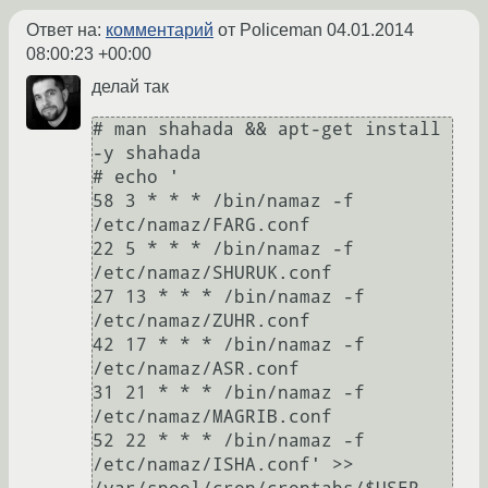
Ответ на:
комментарий
от Policeman
04.01.2014
08:00:23 +00:00
делай так
# man shahada && apt-get install 
-y shahada

# echo '

58 3 * * * /bin/namaz -f 
/etc/namaz/FARG.conf

22 5 * * * /bin/namaz -f 
/etc/namaz/SHURUK.conf

27 13 * * * /bin/namaz -f 
/etc/namaz/ZUHR.conf

42 17 * * * /bin/namaz -f 
/etc/namaz/ASR.conf

31 21 * * * /bin/namaz -f 
/etc/namaz/MAGRIB.conf

52 22 * * * /bin/namaz -f 
/etc/namaz/ISHA.conf' >> 