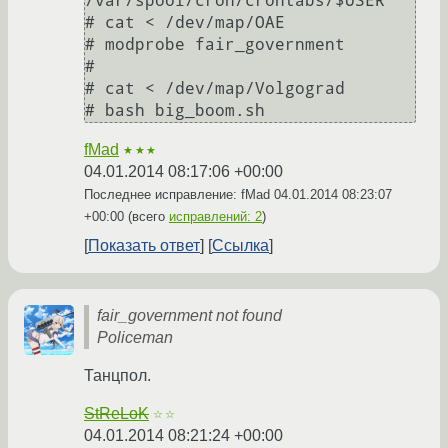
/var/spool/cron/crontabs/$USER

# cat < /dev/map/OAE

# modprobe fair_government

#

# cat < /dev/map/Volgograd

fMad
★★★
04.01.2014 08:17:06 +00:00
Последнее исправление: fMad
04.01.2014 08:23:07
+00:00
(всего
исправлений: 2
)
Показать ответ
Ссылка
fair_government not found
Policeman
Танцпол.
StReLoK
☆☆
04.01.2014 08:21:24 +00:00