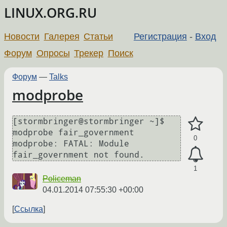
LINUX.ORG.RU
Новости
Галерея
Статьи
Регистрация
-
Вход
Форум
Опросы
Трекер
Поиск
Форум
—
Talks
modprobe
[stormbringer@stormbringer ~]$ 
modprobe fair_government

0
modprobe: FATAL: Module 
1
Policeman
04.01.2014 07:55:30 +00:00
Ссылка