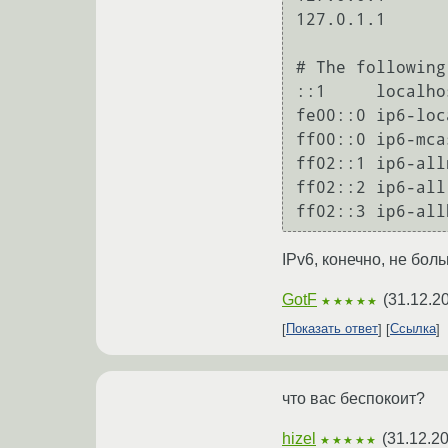
127.0.1.1	halomachine

# The following
::1     localho
fe00::0 ip6-loc
ff00::0 ip6-mca
ff02::1 ip6-all
ff02::2 ip6-all
ff02::3 ip6-all
IPv6, конечно, не бол
GotF
(
31.12.2
★★★★★
Показать ответ
Ссылка
что вас беспокоит?
hizel
(
31.12.2
★★★★★