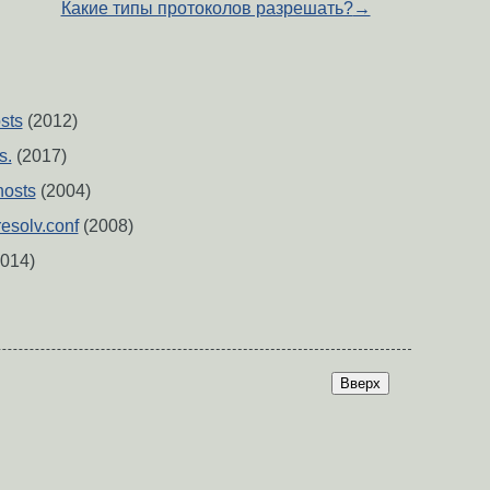
Какие типы протоколов разрешать?
→
sts
(2012)
s.
(2017)
hosts
(2004)
/resolv.conf
(2008)
014)
Вверх