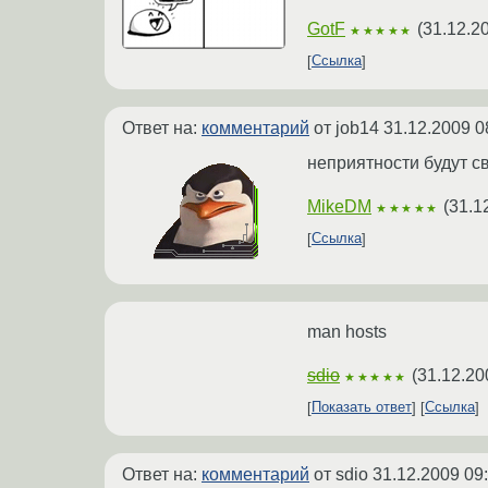
GotF
(
31.12.2
★★★★★
Ссылка
Ответ на:
комментарий
от job14
31.12.2009 0
неприятности будут с
MikeDM
(
31.1
★★★★★
Ссылка
man hosts
sdio
(
31.12.20
★★★★★
Показать ответ
Ссылка
Ответ на:
комментарий
от sdio
31.12.2009 09