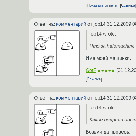
Показать ответы
Ссылка
Ответ на:
комментарий
от job14
31.12.2009 0
job14 wrote:
Что за halomachine
Имя моей машинки.
GotF
(
31.12.2
★★★★★
Ссылка
Ответ на:
комментарий
от job14
31.12.2009 0
job14 wrote:
Какие неприятнос
Возьми да проверь.