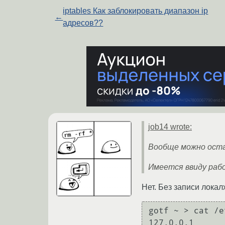
iptables Как заблокировать диапазон ip
←
адресов??
job14 wrote:
Вообще можно ост
Имеется ввиду рабо
Нет. Без записи лока
gotf ~ > cat /e
127.0.0.1	localhost
