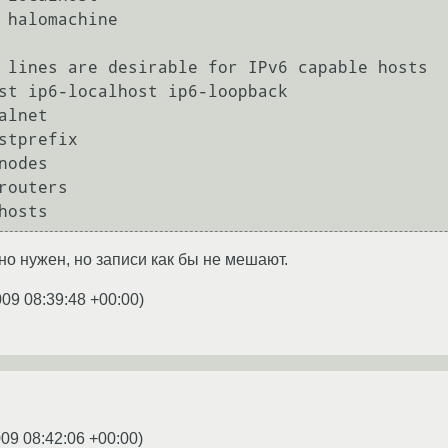
 lines are desirable for IPv6 capable hosts

st ip6-localhost ip6-loopback

alnet

stprefix

nodes

routers

hosts
ьно нужен, но записи как бы не мешают.
009 08:39:48 +00:00
)
009 08:42:06 +00:00
)