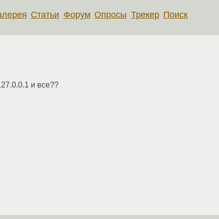
алерея
Статьи
Форум
Опросы
Трекер
Поиск
27.0.0.1 и все??