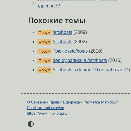
←
адресов??
Похожие темы
/etc/hosts
(2009)
Форум
/etc/hosts
(2002)
Форум
Трюк с /etc/hosts
(2010)
Форум
deploy запись в /etc/hosts
(2016)
Форум
/etc/hosts в debian 10 не работает?
(
Форум
О Сервере
-
Правила форума
-
Разметка Markdown
Сообщить об ошибке
https://www.linux.org.ru/